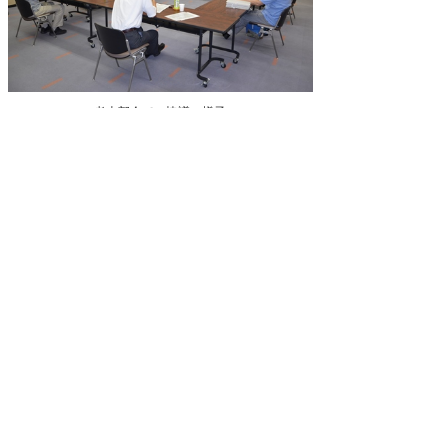
考古部会での協議の様子
県史編さん室
公文書館
2014/06/16 in
会議など
,
県史編さん室
▲ページ上部に戻る
と
個人情報保護
|
リンクについて
|
著作権に
り
ついて
|
アクセシビリティ
ネ
鳥取県立公文書館
ッ
住所 〒680-0017
ト
鳥取県鳥取市尚徳町101
電話
0857-26-8160
へ
（県史編さん室
0857-22-4620
）
ファクシミリ 0857-22-3977
の