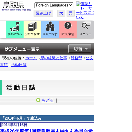
こ
の
ペ
読み上げ
大
元
ー
ジ
を
翻
訳
県外の方へ
分野で探す
組織で探す
防災 緊急
メニュー
す
る
現在の位置：
ホーム
県の組織と仕事
総務部
公文
書館
活動日誌
活動日誌
もどる
｜
「
2014年6月
」で絞込み
2014年6月16日
平成26年度第1回新鳥取県史編さん委員会考