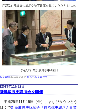
（写真1）常設展の展示や地下書庫を見ていただきました。
（写真2）常設展見学中の様子
公文書館
2013/11/28 in
館見学
,
公文書担当
2013年11月22日
新鳥取県史講演会を開催
平成25年11月15日（金）、まなびタウンとう
はくで
新鳥取県史講演会「自治体史編さん事業