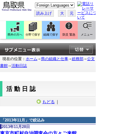
こ
の
ペ
読み上げ
大
元
ー
ジ
を
翻
訳
県外の方へ
分野で探す
組織で探す
防災 緊急
メニュー
す
る
現在の位置：
ホーム
県の組織と仕事
総務部
公文
書館
活動日誌
活動日誌
もどる
｜
「
2013年11月
」で絞込み
2013年11月28日
東京市町村自治調査会の方々ご来館