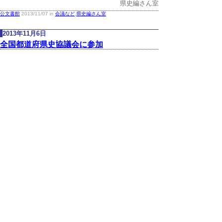
県史編さん室
公文書館
2013/11/07 in
会議など
,
県史編さん室
2013年11月6日
全国都道府県史協議会に参加
平成25年10月31日、山口県庁で開催された、
第43回全国都道府県史協議会に室員2名が参加
しました。
協議会には県史事業を行っている9県が参加
し、県史の事業・編集に係る諸問題について意
見交換をしました。また11月1日には、協議会
に合わせて山口県立文書館見学会が行われ、副
館長から文書館の概要について講義いただき、
その後、貴重な史料が収蔵される地下書庫にて
見学しました。