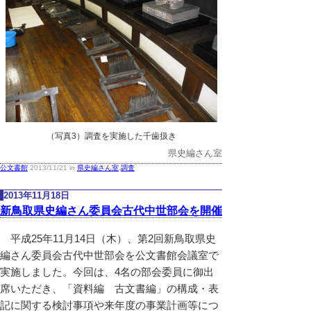
（写真3）調査を実施した千歯扱き
県史編さん室
公文書館
2013/11/21 in
県史編さん室
,
調査
2013年11月18日
新鳥取県史編さん委員会古代中世部会を開催
平成25年11月14日（木）、第2回新鳥取県史
編さん委員会古代中世部会を公文書館会議室で
実施しました。今回は、4名の部会委員に御出
席いただき、「資料編 古文書編」の構成・表
記に関する検討事項や来年度の事業計画等につ