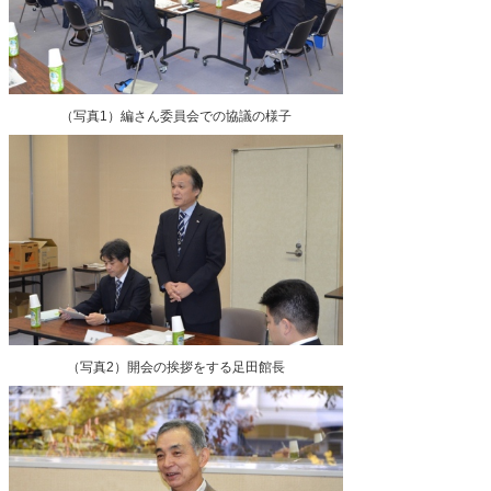
（写真1）編さん委員会での協議の様子
（写真2）開会の挨拶をする足田館長