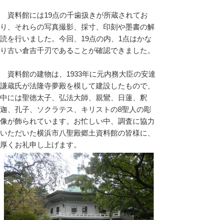
資料館には19点の千歯扱きが所蔵されてお
り、それらの写真撮影、採寸、印刻や墨書の解
読を行いました。今回、19点の内、1点はかな
り古い倉吉千刃であることが確認できました。
資料館の建物は、1933年に元内務大臣の安達
謙蔵氏が法隆寺夢殿を模して建設したもので、
中には聖徳太子、弘法大師、親鸞、日蓮、釈
迦、孔子、ソクラテス、キリストの8聖人の彫
像が飾られています。お忙しい中、調査に協力
いただいた横浜市八聖殿郷土資料館の皆様に、
厚くお礼申し上げます。