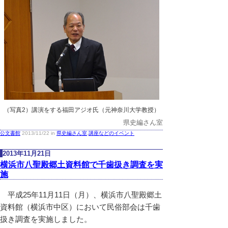
（写真2）講演をする福田アジオ氏（元神奈川大学教授）
県史編さん室
公文書館
2013/11/22 in
県史編さん室
,
講座などのイベント
2013年11月21日
横浜市八聖殿郷土資料館で千歯扱き調査を実
施
平成25年11月11日（月）、横浜市八聖殿郷土
資料館（横浜市中区）において民俗部会は千歯
扱き調査を実施しました。