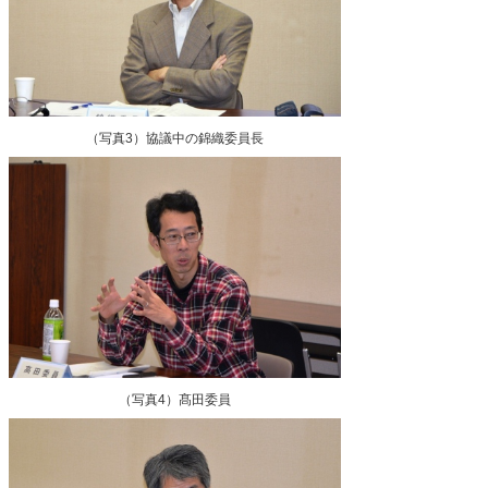
（写真3）協議中の錦織委員長
（写真4）髙田委員