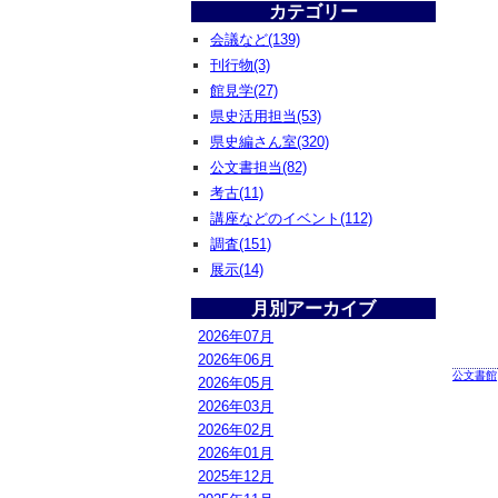
カテゴリー
会議など(139)
刊行物(3)
館見学(27)
県史活用担当(53)
県史編さん室(320)
公文書担当(82)
考古(11)
講座などのイベント(112)
調査(151)
展示(14)
月別アーカイブ
2026年07月
2026年06月
公文書館
2026年05月
2026年03月
2026年02月
2026年01月
2025年12月