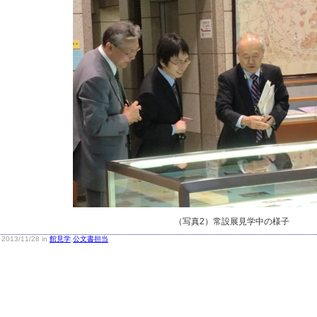
（写真2）常設展見学中の様子
2013/11/28 in
館見学
,
公文書担当