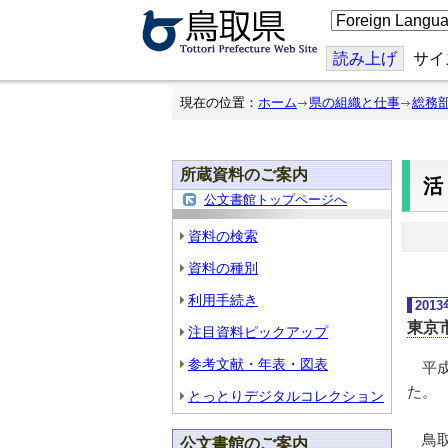
こ
の
ペ
ー
読み上げ
サイ
ジ
を
翻
現在の位置：
ホーム
県の組織と仕事
総務
訳
す
る
所蔵資料のご案内
公文書館トップページへ
資料の検索
資料の種別
利用手続き
201
東京
注目資料ピックアップ
参考文献・年表・図表
平成
た。
とっとりデジタルコレクション
鳥取
公文書館のご案内