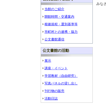
みな
当館のご紹介
開館時間・交通案内
根拠規程・選別基準等
市町村との連携・協力
公文書館通信
公文書館の活動
展示
講座・イベント
学習教材（自由研究）
写真パネルの貸し出し
刊行物の販売
活動日誌