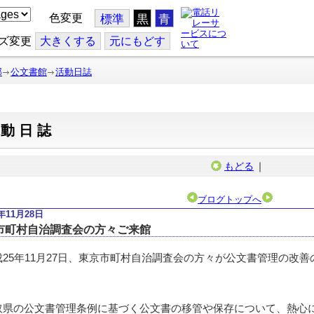
色変更
標準
黒
青
ズ変更
大
きくする
元
にもどす
部
公文書館
活動日誌
活動日誌
もどる
｜
ブログトップへ
3年11月28日
市町村自治調査会の方々ご来館
25年11月27日、東京市町村自治調査会の方々が公文書管理の改
県の公文書管理条例に基づく公文書の移管や保存について、熱心