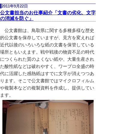
2011年9月22日
公文書担当のお仕事紹介「文書の劣化、文字
の消滅を防ぐ」
公文書館は、鳥取県に関する多種多様な歴史
的公文書を保存していますが、見方を変えれば
近代以後のいろいろな紙の文書を保管している
場所ともいえます。戦中戦後の物資不足の時代
につくられた質のよくない紙や、大量生産され
た酸性紙などは破れやすく、ワープロ全盛の時
代に活躍した感熱紙はすでに文字が消えつつあ
ります。そこで公文書館ではマイクロフィルム
や複製本などの複製資料を作成し、提供してい
ます。