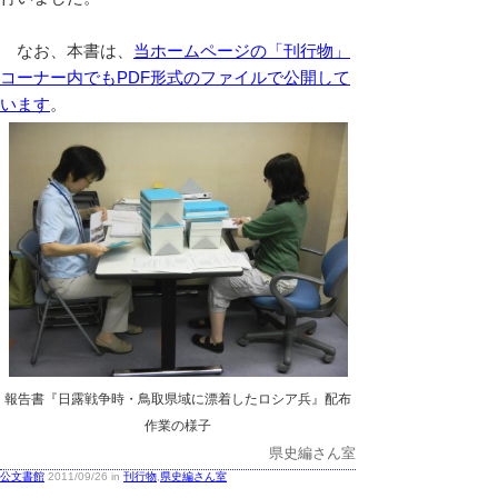
なお、本書は、
当ホームページの「刊行物」
コーナー内でもPDF形式のファイルで公開して
います
。
報告書『日露戦争時・鳥取県域に漂着したロシア兵』配布
作業の様子
県史編さん室
公文書館
2011/09/26 in
刊行物
,
県史編さん室