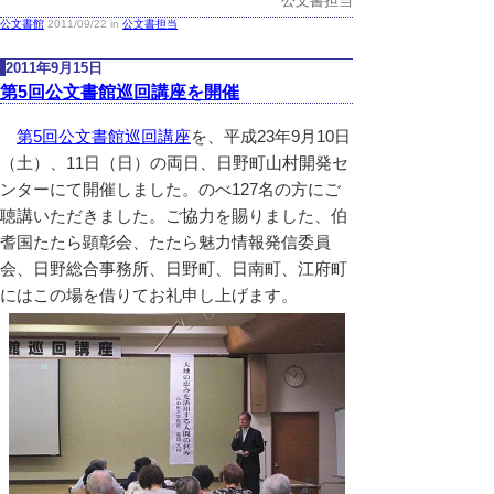
公文書担当
公文書館
2011/09/22 in
公文書担当
2011年9月15日
第5回公文書館巡回講座を開催
第5回公文書館巡回講座
を、平成23年9月10日
（土）、11日（日）の両日、日野町山村開発セ
ンターにて開催しました。のべ127名の方にご
聴講いただきました。ご協力を賜りました、伯
耆国たたら顕彰会、たたら魅力情報発信委員
会、日野総合事務所、日野町、日南町、江府町
にはこの場を借りてお礼申し上げます。