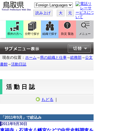
こ
の
ペ
読み上げ
大
元
ー
ジ
を
翻
訳
県外の方へ
分野で探す
組織で探す
防災 緊急
メニュー
す
る
現在の位置：
ホーム
県の組織と仕事
総務部
公文
書館
活動日誌
活動日誌
もどる
｜
「
2011年9月
」で絞込み
2011年9月30日
東福寺・石清水八幡宮などで中世史料調査を