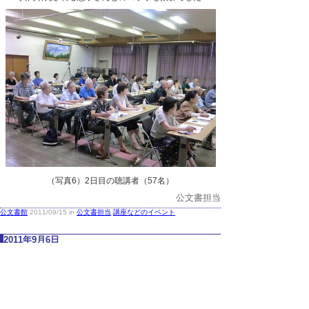
（写真6）2日目の聴講者（57名）
公文書担当
公文書館
2011/09/15 in
公文書担当
,
講座などのイベント
2011年9月6日
日野町・日南町で共同民俗調査を実施
平成23年8月29日（月）から9月1日（木）の4
日間、13名の調査委員が参加し、共同民俗調査