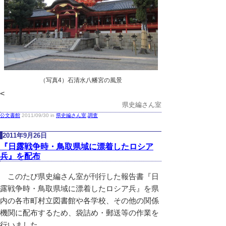
（写真4）石清水八幡宮の風景
<
県史編さん室
公文書館
2011/09/30 in
県史編さん室
,
調査
2011年9月26日
『日露戦争時・鳥取県域に漂着したロシア
兵』を配布
このたび県史編さん室が刊行した報告書『日
露戦争時・鳥取県域に漂着したロシア兵』を県
内の各市町村立図書館や各学校、その他の関係
機関に配布するため、袋詰め・郵送等の作業を
行いました。