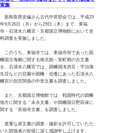
実施
新鳥取県史編さん古代中世部会では、平成23
年9月26日（月）から29日（木）まで、東福
寺・石清水八幡宮・京都国立博物館において史
料調査を実施しました。
このうち、東福寺では、東福寺領であった因
幡国古海郷に関する南北朝～室町期の古文書
を、石清水八幡宮では、因幡国滝房荘・宇治蒲
生荘などの荘園や因幡・伯耆にあった石清水八
幡宮の別宮関係の中世文書を調査しました。
また、京都国立博物館では、戦国時代の因幡
地方に関する「末永文書」や因幡国日野田保に
関する「長福寺文書」を調査しました。
貴重な原文書の調査・撮影を許可していただ
いた関係者の皆様に深く感謝申し上げます。