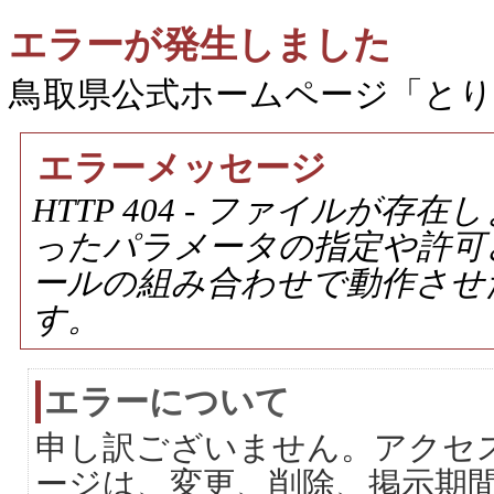
エラーが発生しました
鳥取県公式ホームページ「と
エラーメッセージ
HTTP 404 - ファイルが
ったパラメータの指定や許可
ールの組み合わせで動作させ
す。
エラーについて
申し訳ございません。アクセ
ージは、変更、削除、掲示期