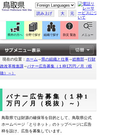
こ
の
ペ
読み上げ
大
元
ー
ジ
を
翻
訳
県外の方へ
分野で探す
組織で探す
防災 緊急
メニュー
す
る
現在の位置：
ホーム
県の組織と仕事
総務部
行財
政改革推進課
バナー広告募集（１枠1万円／月（税
抜）～）
バナー広告募集（１枠1
万円／月（税抜）～）
鳥取県では財源の確保等を目的として、鳥取県公式
ホームページ「とりネット」のトップページに広告
枠を設け、広告を募集しています。