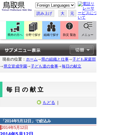
こ
の
ペ
読み上げ
大
元
ー
ジ
を
翻
訳
県外の方へ
分野で探す
組織で探す
防災 緊急
メニュー
す
る
現在の位置：
ホーム
県の組織と仕事
子ども家庭部
県立皆成学園
子ども達の食事
毎日の献立
毎日の献立
もどる
｜
「
2014年5月12日
」で絞込み
2014年5月12日
2014年5月12日