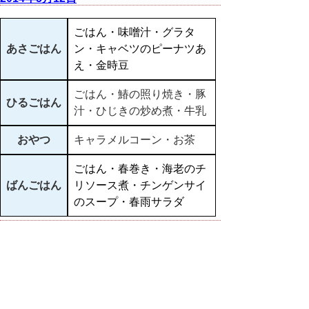
ごはん・味噌汁・グラタ
あさごはん
ン・キャベツのピーナツあ
え・金時豆
ごはん・鰆の照り焼き・豚
ひるごはん
汁・ひじきの炒め煮・牛乳
おやつ
キャラメルコーン・お茶
ごはん・春巻き・海老のチ
ばんごはん
リソース煮・チンゲンサイ
のスープ・春雨サラダ
▲ページ上部に戻る
と
個人情報保護
|
リンクについて
|
著作権に
り
ついて
|
アクセシビリティ