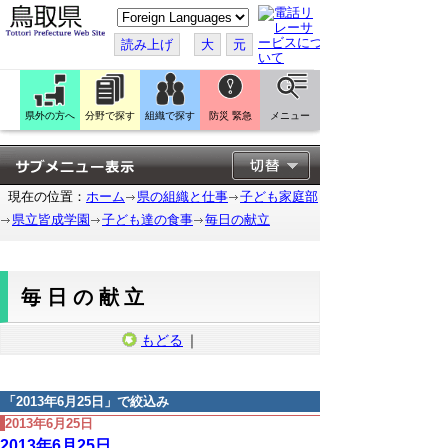
こ
の
ペ
読み上げ
大
元
ー
ジ
を
翻
訳
県外の方へ
分野で探す
組織で探す
防災 緊急
メニュー
す
る
現在の位置：
ホーム
県の組織と仕事
子ども家庭部
県立皆成学園
子ども達の食事
毎日の献立
毎日の献立
もどる
｜
「
2013年6月25日
」で絞込み
2013年6月25日
2013年6月25日