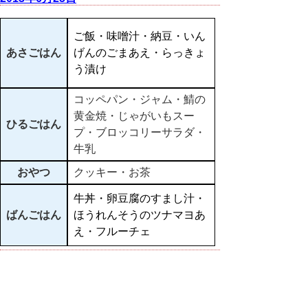
ご飯・味噌汁・納豆・いん
あさごはん
げんのごまあえ・らっきょ
う漬け
コッペパン・ジャム・鯖の
黄金焼・じゃがいもスー
ひるごはん
プ・ブロッコリーサラダ・
牛乳
おやつ
クッキー・お茶
牛丼・卵豆腐のすまし汁・
ばんごはん
ほうれんそうのツナマヨあ
え・フルーチェ
▲ページ上部に戻る
と
個人情報保護
|
リンクについて
|
著作権に