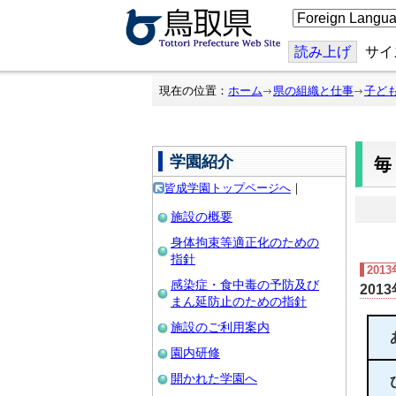
こ
の
ペ
ー
読み上げ
サイ
ジ
を
翻
現在の位置：
ホーム
県の組織と仕事
子ど
訳
す
る
学園紹介
皆成学園トップページへ
｜
施設の概要
身体拘束等適正化のための
指針
201
感染症・食中毒の予防及び
201
まん延防止のための指針
施設のご利用案内
園内研修
開かれた学園へ