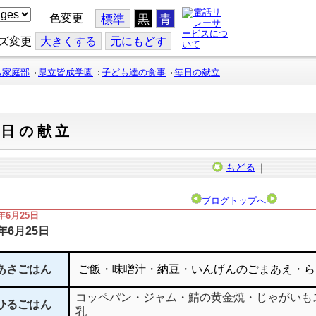
色変更
標準
黒
青
ズ変更
大
きくする
元
にもどす
も家庭部
県立皆成学園
子ども達の食事
毎日の献立
毎日の献立
もどる
｜
ブログトップへ
3年6月25日
3年6月25日
あさごはん
ご飯・味噌汁・納豆・いんげんのごまあえ・ら
コッペパン・ジャム・鯖の黄金焼・じゃがいも
ひるごはん
乳