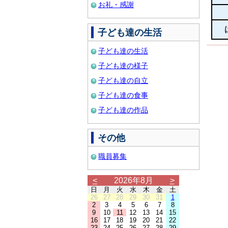
お礼・感謝
子ども達の生活
子ども達の生活
子ども達の様子
子ども達の自立
子ども達の食事
子ども達の作品
その他
職員募集
<
2026年8月
>
日
月
火
水
木
金
土
26
27
28
29
30
31
1
2
3
4
5
6
7
8
9
10
11
12
13
14
15
16
17
18
19
20
21
22
23
24
25
26
27
28
29