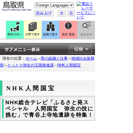
こ
の
ペ
読み上げ
大
元
ー
ジ
を
翻
訳
県外の方へ
分野で探す
組織で探す
防災 緊急
メニュー
す
る
現在の位置：
ホーム
県の組織と仕事
地域社会振興
部
とっとり弥生の王国推進課
NHK人間国宝
NHK人間国宝
NHK総合テレビ「ふるさと発ス
ペシャル 人間国宝 弥生の技に
挑む」で青谷上寺地遺跡を特集！