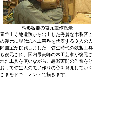
桶形容器の復元製作風景
青谷上寺地遺跡から出土した秀麗な木製容器
の復元に現代の木工芸界を代表する３人の人
間国宝が挑戦しました。弥生時代の鉄製工具
も復元され、国内最高峰の木工芸家が復元さ
れた工具を使いながら、悪戦苦闘の作業をと
おして弥生人のモノ作りの心を発見していく
さまをドキュメントで描きます。
番組ホームページはこちら＞＞＞
NHK番組
紹介
※青谷上寺地遺跡展示館にて、
特別展示「人