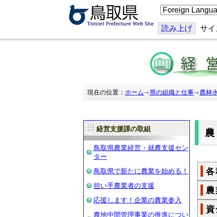
こ
の
ペ
ー
読み上げ
サイ
ジ
を
翻
訳
す
る
現在の位置：
ホーム
県の組織と仕事
農林
経営支援課の取組
鳥取県農業経営・就農支援セン
ター
各
鳥取県で新たに農業を始める！
担い手農業者の支援
農
応援します！企業の農業参入
資
農地中間管理事業の推進につい