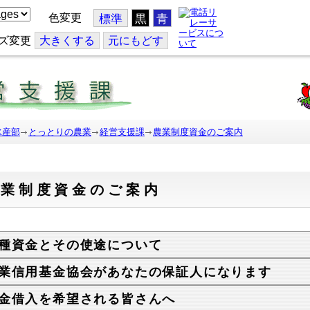
色変更
標準
黒
青
ズ変更
大
きくする
元
にもどす
水産部
とっとりの農業
経営支援課
農業制度資金のご案内
農業制度資金のご案内
種資金とその使途について
業信用基金協会があなたの保証人になります
金借入を希望される皆さんへ