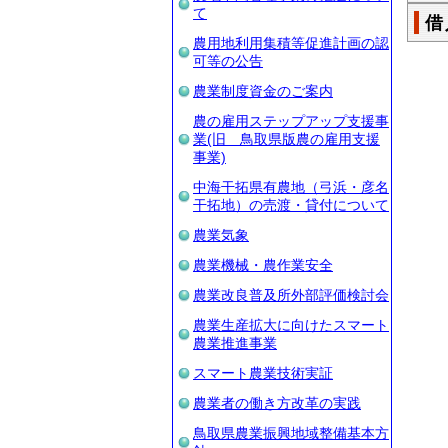
て
借
農用地利用集積等促進計画の認
可等の公告
農業制度資金のご案内
農の雇用ステップアップ支援事
業(旧 鳥取県版農の雇用支援
事業)
中海干拓県有農地（弓浜・彦名
干拓地）の売渡・貸付について
農業気象
農業機械・農作業安全
農業改良普及所外部評価検討会
農業生産拡大に向けたスマート
農業推進事業
スマート農業技術実証
農業者の働き方改革の実践
鳥取県農業振興地域整備基本方