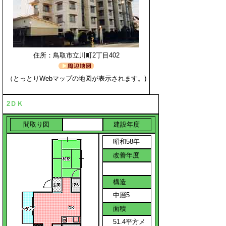
住所：鳥取市立川町2丁目402
（とっとりWebマップの地図が表示されます。)
2ＤＫ
間取り図
建設年度
昭和58年
改善年度
構造
中層5
面積
51.4平方メ