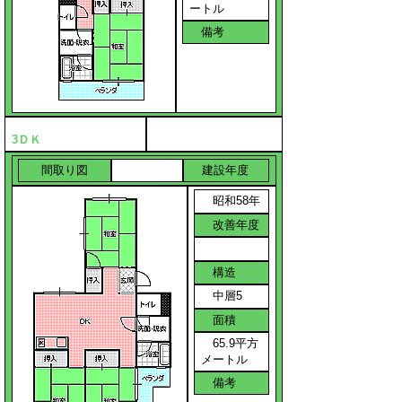
ートル
備考
3ＤＫ
間取り図
建設年度
昭和58年
改善年度
構造
中層5
面積
65.9平方
メートル
備考