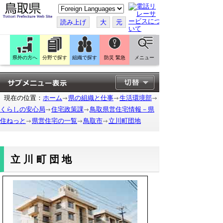
こ
の
ペ
読み上げ
大
元
ー
ジ
を
翻
訳
県外の方へ
分野で探す
組織で探す
防災 緊急
メニュー
す
る
現在の位置：
ホーム
県の組織と仕事
生活環境部
くらしの安心局
住宅政策課
鳥取県営住宅情報－県
住ねっと
県営住宅の一覧
鳥取市
立川町団地
立川町団地