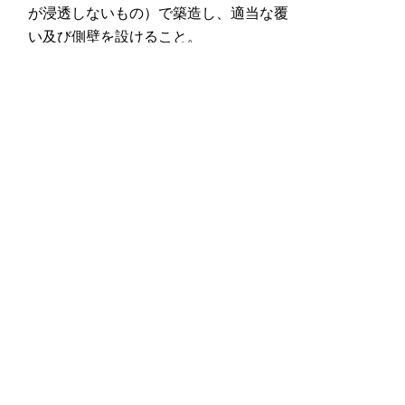
が浸透しないもの）で築造し、適当な覆
い及び側壁を設けること。
液状物管理施設
不浸透性材料で築造した貯留槽とするこ
と。
（２）家畜排せつ物の管理の方法に関する
基準
家畜排せつ物は管理施設において管理す
ること。
管理施設の定期的な点検を行うこと。
管理施設の床、覆い、側壁又は槽に破損
があるときは、修繕を行うこと。
送風装置等を設置している場合は、当該
装置の維持管理を適切に行うこと。
家畜排せつ物の年間の発生量、処理の
方法及び処理の方法別の数量について記
録すること。