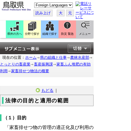
こ
の
ペ
読み上げ
大
元
ー
ジ
を
翻
訳
県外の方へ
分野で探す
組織で探す
防災 緊急
メニュー
す
る
現在の位置：
ホーム
県の組織と仕事
農林水産部
とっとりの畜産業
畜産振興課
家畜ふん堆肥の有効
利用
家畜排せつ物法の概要
もどる
｜
法律の目的と適用の範囲
（１）目的
「家畜排せつ物の管理の適正化及び利用の