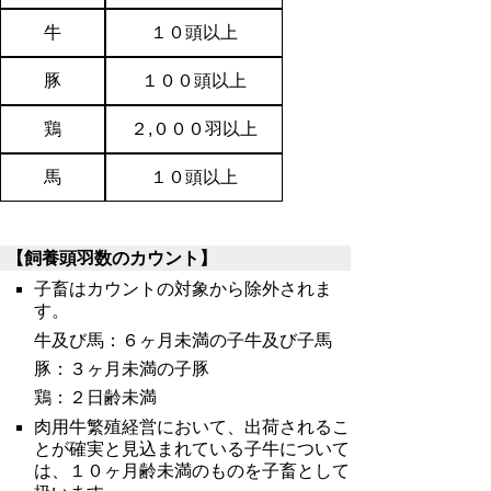
牛
１０頭以上
豚
１００頭以上
鶏
２,０００羽以上
馬
１０頭以上
【飼養頭羽数のカウント】
子畜はカウントの対象から除外されま
す。
牛及び馬：６ヶ月未満の子牛及び子馬
豚：３ヶ月未満の子豚
鶏：２日齢未満
肉用牛繁殖経営において、出荷されるこ
とが確実と見込まれている子牛について
は、１０ヶ月齢未満のものを子畜として