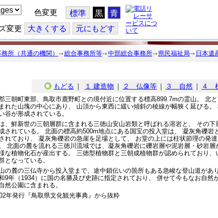
色変更
標準
黒
青
ズ変更
大
きくする
元
にもどす
事務所（共通の機関）
総合事務所等
中部総合事務所
県民福祉局
日本遺
もどる
｜
１ 建造物
｜
２ 仏像等
｜
３ 自然
｜
４ 
三朝町東部、鳥取市鹿野町との境付近に位置する標高899.7mの霊山。 北
まれた山塊の中心にあり、 山頂から東西に緩い傾斜の稜線が幅狭く延びる。
い谷が形成されている。
、鮮新世の三朝層群に含まれる三徳山安山岩類と呼ばれる溶岩と、 その下
成されている。 北面の標高約500m地点にある国宝の投入堂は、 凝灰角礫
されており、 凝灰角礫岩の急崖を足場として、 お堂の上には柱状節理の発
。 北面の麓を流れる三徳川流域では、凝灰角礫岩に礫岩層や泥岩層・砂岩層
様な植物化石が産出する。 三徳型植物群と三朝成植物群が認められており、
群となっている。
の麓の三仏寺から投入堂まで、途中鎖伝いの箇所もある急峻な登山道があり
和9年（1934）に国の名勝及び史跡に指定されており、 併せて今もなお自然
自然公園に含まれる。
002年発行『鳥取県文化観光事典』から抜粋