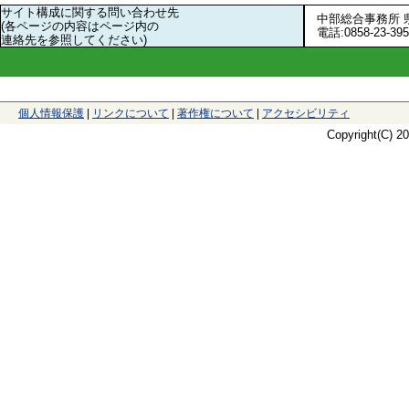
サイト構成に関する問い合わせ先
中部総合事務所 
(各ページの内容はページ内の
電話:0858-23-3
連絡先を参照してください)
と
個人情報保護
|
リンクについて
|
著作権について
|
アクセシビリティ
り
Copyright(C) 
ネ
ッ
ト
へ
の