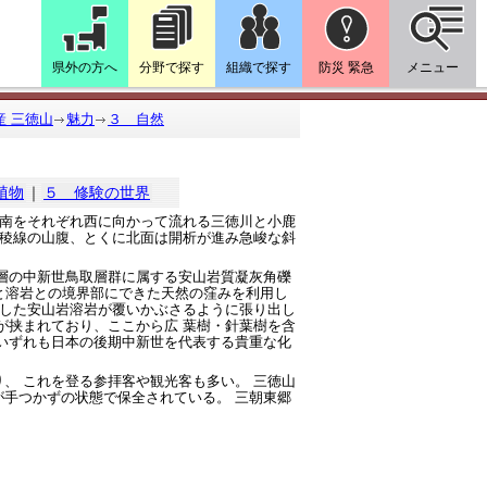
県外の方へ
分野で探す
組織で探す
防災 緊急
メニュー
産 三徳山
魅力
３ 自然
植物
｜
５ 修験の世界
と南をそれぞれ西に向かって流れる三徳川と小鹿
 稜線の山腹、とくに北面は開析が進み急峻な斜
層の中新世鳥取層群に属する安山岩質凝灰角礫
岩と溶岩との境界部にできた天然の窪みを利用し
達した安山岩溶岩が覆いかぶさるように張り出し
が挟まれており、ここから広 葉樹・針葉樹を含
いずれも日本の後期中新世を代表する貴重な化
、 これを登る参拝客や観光客も多い。 三徳山
が手つかずの状態で保全されている。 三朝東郷