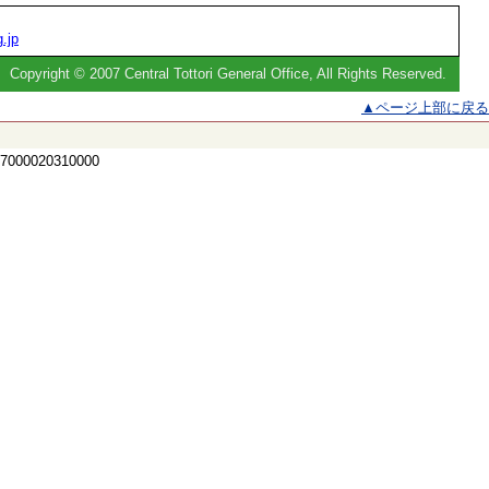
.jp
Copyright © 2007 Central Tottori General Office, All Rights Reserved.
▲ページ上部に戻る
 7000020310000