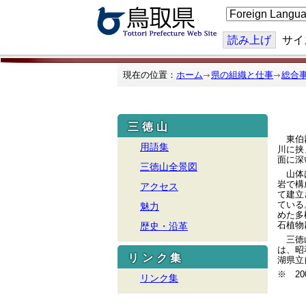
こ
の
ペ
ー
読み上げ
サイ
ジ
を
翻
現在の位置：
ホーム
県の組織と仕事
総合
訳
す
る
三徳山
東伯郡
用語集
川に挟
面に深
三徳山全景図
山体は
岩で構
アクセス
て建立
ている
魅力
めた多
石植物
歴史・沿革
三徳山
は、昭
リンク集
湖県立
※ 2
リンク集