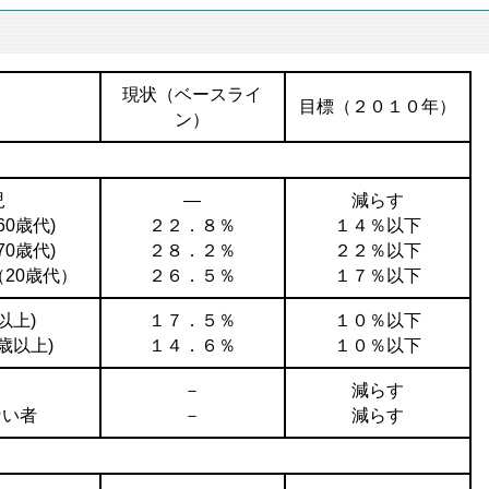
現状（ベースライ
目標（２０１０年）
ン）
児
―
減らす
0歳代)
２２．８％
１４％以下
0歳代)
２８．２％
２２％以下
20歳代）
２６．５％
１７％以下
以上)
１７．５％
１０％以下
歳以上)
１４．６％
１０％以下
－
減らす
ない者
－
減らす