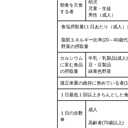
幼児
朝食を欠食
児童・生徒
する者
男性（成人）
食塩摂取量(１日あたり（成人）
脂肪エネルギー比率(20～40歳代
野菜の摂取量
カルシウム
牛乳・乳製品(成人)
に富む食品
豆・豆製品
の摂取量
緑黄色野菜
適正体重の維持に努めている者(1
１日最低１回以上きちんとした
成人
１日の歩数
※
高齢者(70歳以上)