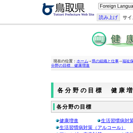
こ
の
ペ
ー
読み上げ
サイ
ジ
を
翻
訳
す
る
現在の位置：
ホーム
県の組織と仕事
福祉
分野の目標 健康増進
各分野の目標 健康
各分野の目標
健康増進
生活習慣病対
生活習慣病対策（アルコール）