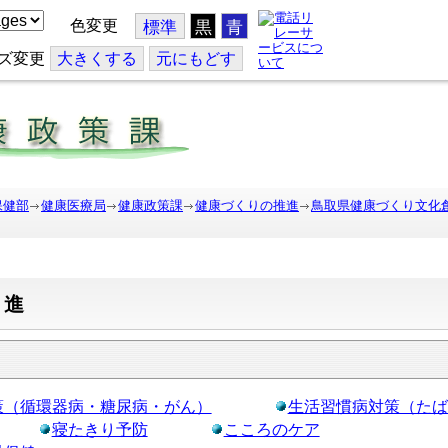
色変更
標準
黒
青
ズ変更
大
きくする
元
にもどす
保健部
健康医療局
健康政策課
健康づくりの推進
鳥取県健康づくり文化
増進
策（循環器病・糖尿病・がん）
生活習慣病対策（たば
寝たきり予防
こころのケア