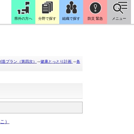
県外の方へ
分野で探す
組織で探す
防災 緊急
メニュー
創造プラン（第四次）
健康とっとり計画
各
こ）