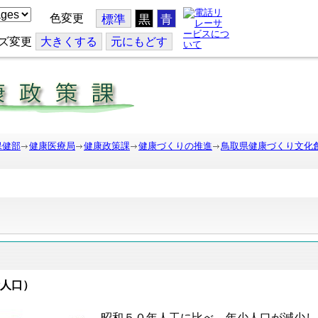
色変更
標準
黒
青
ズ変更
大
きくする
元
にもどす
保健部
健康医療局
健康政策課
健康づくりの推進
鳥取県健康づくり文化
計人口）
昭和５０年人工に比べ、年少人口が減少し