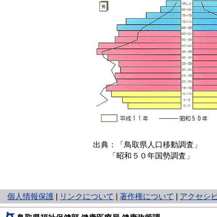
出典：「鳥取県人口移動調査」
「昭和５０年国勢調査」
と
個人情報保護
|
リンクについて
|
著作権について
|
アクセシ
り
ネ