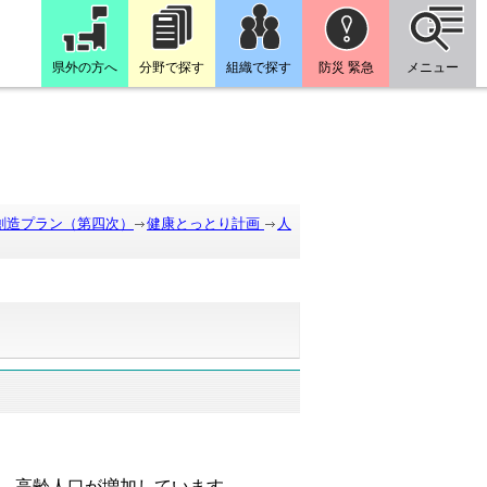
県外の方へ
分野で探す
組織で探す
防災 緊急
メニュー
創造プラン（第四次）
健康とっとり計画
人
、高齢人口が増加しています。