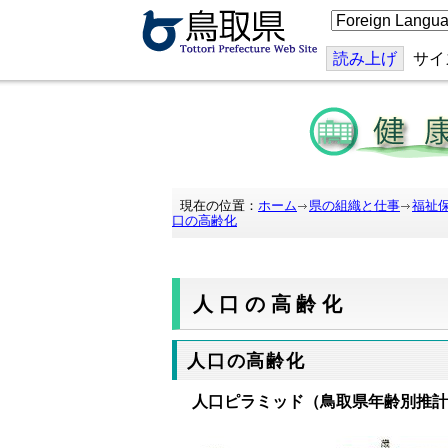
こ
の
ペ
ー
読み上げ
サイ
ジ
を
翻
訳
す
る
現在の位置：
ホーム
県の組織と仕事
福祉
口の高齢化
人口の高齢化
人口の高齢化
人口ピラミッド（鳥取県年齢別推