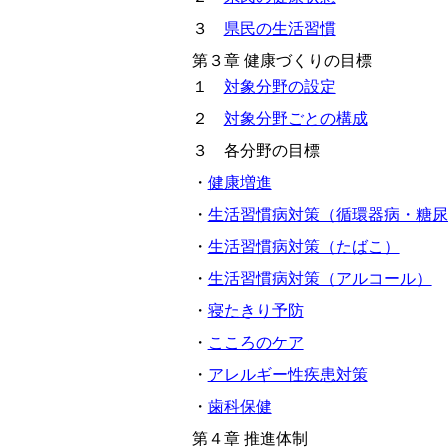
３
県民の生活習慣
第３章 健康づくりの目標
１
対象分野の設定
２
対象分野ごとの構成
３ 各分野の目標
・
健康増進
・
生活習慣病対策（循環器病・糖尿
・
生活習慣病対策（たばこ）
・
生活習慣病対策（アルコール）
・
寝たきり予防
・
こころのケア
・
アレルギー性疾患対策
・
歯科保健
第４章 推進体制