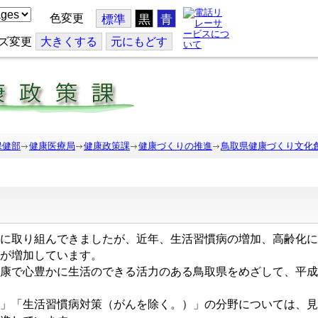
色変更
標準
黒
青
ズ変更
大
きくする
元
にもどす
保健部
健康医療局
健康政策課
健康づくりの推進
鳥取県健康づくり文化
に取り組んできましたが、近年、生活習慣病の増加、高齢化に
が増加しています。
康で心豊かに生活のできる活力のある鳥取県をめざして、平成
」「生活習慣病対策（がんを除く。）」の分野については、見