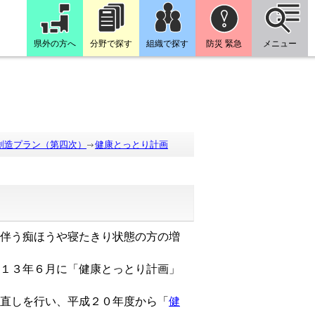
県外の方へ
分野で探す
組織で探す
防災 緊急
メニュー
創造プラン（第四次）
健康とっとり計画
伴う痴ほうや寝たきり状態の方の増
１３年６月に「健康とっとり計画」
直しを行い、平成２０年度から「
健