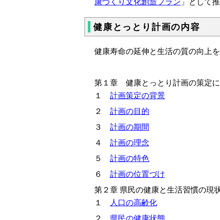
康づくり文化創造プラン
」として推
健康とっとり計画の内容
健康寿命の延伸と生活の質の向上を
第１章 健康とっとり計画の策定に
１
計画策定の背景
２
計画の目的
３
計画の期間
４
計画の理念
５
計画の特色
６
計画の位置づけ
第２章 県民の健康と生活習慣の現
１
人口の高齢化
２
県民の健康状態