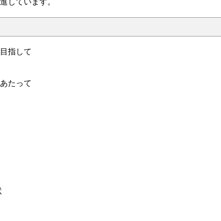
進しています。
目指して
あたって
状