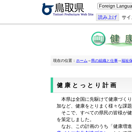
こ
の
ペ
ー
読み上げ
サイ
ジ
を
翻
訳
す
る
現在の位置：
ホーム
県の組織と仕事
福祉
健康とっとり計画
本県は全国に先駆けて健康づくり
加など、健康をとりまく様々な課題
そこで、すべての県民の皆様が健
を策定しました。
なお、この計画のうち「健康増進