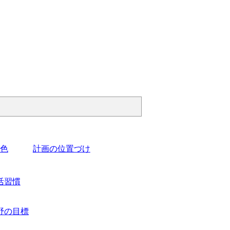
色
計画の位置づけ
活習慣
野の目標