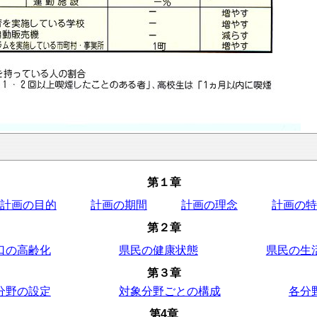
第１章
計画の目的
計画の期間
計画の理念
計画の特
第２章
口の高齢化
県民の健康状態
県民の生
第３章
分野の設定
対象分野ごとの構成
各分
第4章