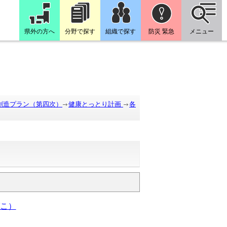
県外の方へ
分野で探す
組織で探す
防災 緊急
メニュー
創造プラン（第四次）
健康とっとり計画
各
こ）