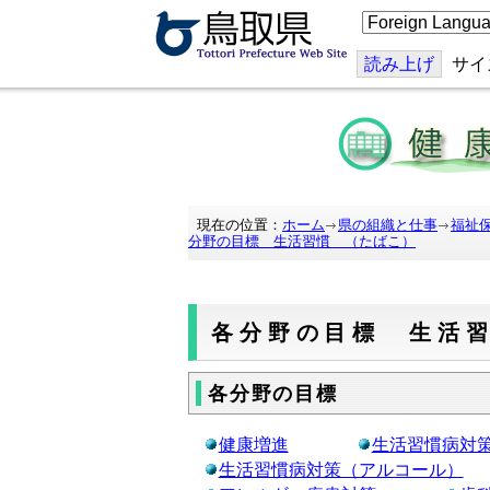
こ
の
ペ
ー
読み上げ
サイ
ジ
を
翻
訳
す
る
現在の位置：
ホーム
県の組織と仕事
福祉
分野の目標 生活習慣 （たばこ）
各分野の目標 生活
各分野の目標
健康増進
生活習慣病対
生活習慣病対策（アルコール）