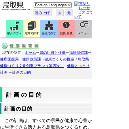
こ
の
ペ
読み上げ
大
元
ー
ジ
を
翻
訳
県外の方へ
分野で探す
組織で探す
防災 緊急
メニュー
す
る
現在の位置：
ホーム
県の組織と仕事
福祉保健部
健康医療局
健康政策課
健康づくりの推進
鳥取県
健康づくり文化創造プラン（第四次）
健康とっとり
計画
計画の目的
計画の目的
計画の目的
この計画は、すべての県民が健康で心豊か
に生活できる活力ある鳥取県をつくるため、