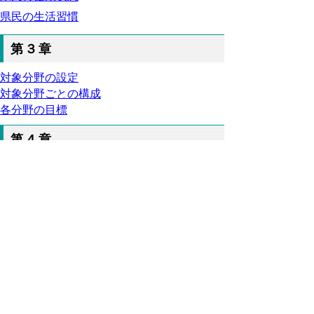
県民の生活習慣
第３章
対象分野の設定
対象分野ごとの構成
各分野の目標
第４章
計画の推進
計画の進行管理・評価
▲ページ上部に戻る
と
個人情報保護
|
リンクについて
|
著作権に
り
ついて
|
アクセシビリティ
ネ
鳥取県福祉保健部