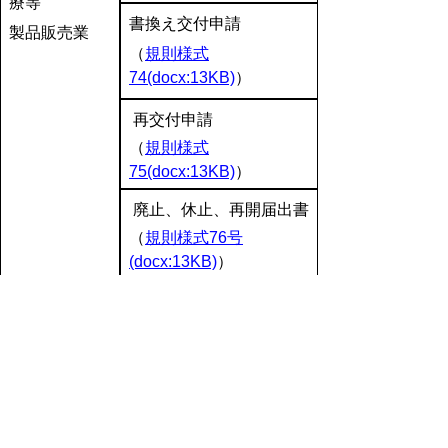
療等
書換え交付申請
製品販売業
（
規則様式
74(docx:13KB)
）
再交付申請
（
規則様式
75(docx:13KB)
）
廃止、休止、再開届出書
（
規則様式76号
(docx:13KB)
）
５. 添付書類の例
添付書類の
ファイル（ワード）
種類
業務を行
共通