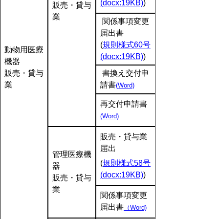
(docx:19KB)
)
販売・貸与
業
関係事項変更
届出書
(
規則様式60号
動物用医療
(docx:19KB)
)
機器
販売・貸与
書換え交付申
業
請書
(Word)
再交付申請書
(Word)
販売・貸与業
届出
管理医療機
(
規則様式58号
器
(docx:19KB)
)
販売・貸与
業
関係事項変更
届出書
（Word)