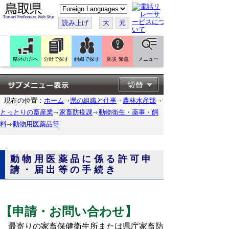
こ
の
ペ
読み上げ
大
元
ー
ジ
を
翻
訳
県外の方へ
分野で探す
組織で探す
防災 緊急
メニュー
す
る
現在の位置：
ホーム
県の組織と仕事
農林水産部
とっとりの畜産業
家畜防疫課
動物衛生・薬事・飼
料
動物用医薬品等
動物用医薬品に係る許可申
請・届出等の手続き
【申請・お問い合わせ】
最寄りの家畜保健衛生所または県庁家畜防