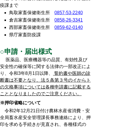
疫課まで
鳥取家畜保健衛生所
0857-53-2240
倉吉家畜保健衛生所
0858-26-3341
西部家畜保健衛生所
0859-62-0140
県庁家畜防疫課
○申請・届出様式
医薬品、医療機器等の品質、有効性及び
安全性の確保等に関する法律の一部改正によ
り、令和3年8月1日以降、
誓約
書や医師の診
断書は不要
となり、法５条第３号のイからト
の欠格事項については各種申請書に記載する
こととなりましたのでご注意ください。
※押印省略について
令和2年12月21日付け農林水産省消費・安
全局畜水産安全管理課長事務連絡により、押
印を求める手続きが見直され、各種様式の