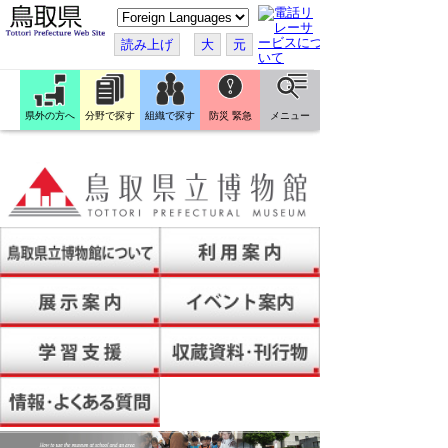
こ
の
ペ
読み上げ
大
元
ー
ジ
を
翻
訳
県外の方へ
分野で探す
組織で探す
防災 緊急
メニュー
す
る