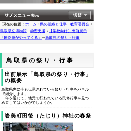
現在の位置：
ホーム
県の組織と仕事
教育委員会
鳥取県立博物館
学習支援
【学校向け】出前展示
「博物館がやってくる」
鳥取県の祭り・行事
鳥取県の祭り・行事
出前展示「鳥取県の祭り・行事」
の概要
鳥取県内に今も伝承されている祭り・行事をパネル
で紹介します。
一年を通じて、地元で行われている民俗行事を見つ
め直してはいかがでしょうか。
岩美町田後（たじり）神社の春祭