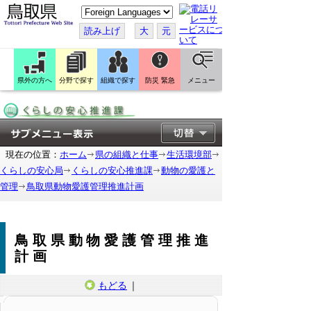
こ
の
ペ
読み上げ
大
元
ー
ジ
を
翻
訳
県外の方へ
分野で探す
組織で探す
防災 緊急
メニュー
す
る
現在の位置：
ホーム
県の組織と仕事
生活環境部
くらしの安心局
くらしの安心推進課
動物の愛護と
管理
鳥取県動物愛護管理推進計画
鳥取県動物愛護管理推進
計画
もどる
｜