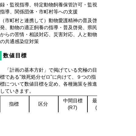
録・監視指導、特定動物飼養保管許可・監視
指導、関係団体・市町村等への支援
（市町村と連携して）動物愛護精神の普及啓
発、動物の適正飼養の指導・普及啓発、県民
からの苦情・相談対応、災害対応、人と動物
の共通感染症対策
数値目標
「計画の基本方針」で掲げている究極の目
標である"致死処分ゼロ"に向けて、９つの指
標について数値目標を定め、各種施策を推進
していきます。
中間目標
最終目標
指標
区分
(R7)
(R12)
動物愛護及び動物の適
正飼養に関する講習会
年10回以上
の開催回数