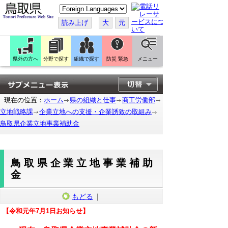
こ
の
ペ
読み上げ
大
元
ー
ジ
を
翻
訳
県外の方へ
分野で探す
組織で探す
防災 緊急
メニュー
す
る
現在の位置：
ホーム
県の組織と仕事
商工労働部
立地戦略課
企業立地への支援・企業誘致の取組み
鳥取県企業立地事業補助金
鳥取県企業立地事業補助
金
もどる
｜
【令和元年7月1日お知らせ】