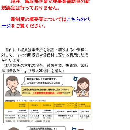
現在、鳥取県企業立地事業補助金の新
規認定は行っておりません。
新制度の概要等については
こちらのペ
ージ
をご覧ください。
県内に工場又は事業所を新設・増設する企業様に
対して、その初期投資や賃借料に要する費用に助成
を行います。
（製造業等の立地の場合、対象事業、投資額、常時
雇用者数等により最大30億円を補助）