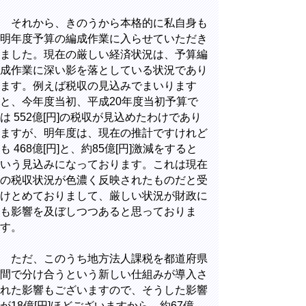
それから、きのうから本格的に私自身も
明年度予算の編成作業に入らせていただき
ました。現在の厳しい経済状況は、予算編
成作業に深い影を落としている状況であり
ます。例えば税収の見込みでまいります
と、今年度当初、平成20年度当初予算で
は 552億[円]の税収が見込めたわけであり
ますが、明年度は、現在の推計ですけれど
も 468億[円]と、約85億[円]激減をすると
いう見込みになっております。これは現在
の税収状況が色濃く反映されたものだと受
けとめておりまして、厳しい状況が財政に
も影響を及ぼしつつあると思っておりま
す。
ただ、このうち地方法人課税を都道府県
間で分け合うという新しい仕組みが導入さ
れた影響もございますので、そうした影響
が18億[円]ほどございますから、約67億