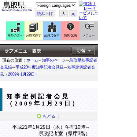
こ
の
ペ
読み上げ
大
元
ー
ジ
を
翻
訳
県外の方へ
分野で探す
組織で探す
防災 緊急
メニュー
す
る
現在の位置：
ホーム
知事のページ
鳥取県知事記者
会見録
平成20年度知事記者会見録
知事定例記者会
見（2009年1月29日）
知事定例記者会見
（2009年1月29日）
もどる
｜
平成21年1月29日（木）午前10時～
県政記者室（県庁3階）