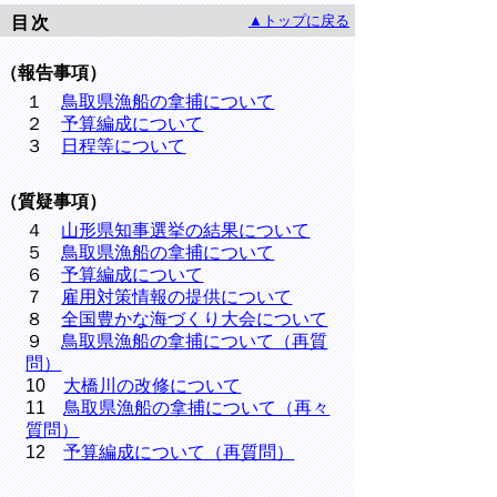
▲トップに戻る
目次
（報告事項）
１
鳥取県漁船の拿捕について
２
予算編成について
３
日程等について
（質疑事項）
４
山形県知事選挙の結果について
５
鳥取県漁船の拿捕について
６
予算編成について
７
雇用対策情報の提供について
８
全国豊かな海づくり大会について
９
鳥取県漁船の拿捕について（再質
問）
10
大橋川の改修について
11
鳥取県漁船の拿捕について（再々
質問）
12
予算編成について（再質問）