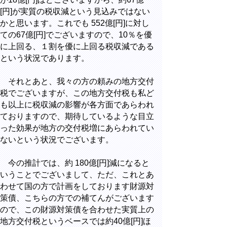
[円]が実質の税収減という見込みではない
かと思います。これでも 552億[円]に対し
ての67億[円]でございますので、10％を優
に上回る、１割を優に上回る税収減である
という状況であります。
それとあと、我々の方の頼みの地方交付
税でございますが、この地方交付税も私ど
も以上に税収減の影響が各方面であらわれ
ておりますので、期待しているような目立
った効果が地方の交付税増にあらわれてい
ないという状況でございます。
今の推計では、約 180億[円]減になると
いうことでございまして、ただ、これとあ
わせて国の方で計画をしております財源対
策債、こちらの方での補てんがございます
ので、この財源対策債を合わせた実質上の
地方交付税というベースでは約40億[円]ほ