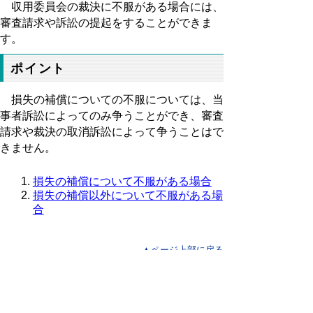
収用委員会の裁決に不服がある場合には、
審査請求や訴訟の提起をすることができま
す。
ポイント
損失の補償についての不服については、当
事者訴訟によってのみ争うことができ、審査
請求や裁決の取消訴訟によって争うことはで
きません。
損失の補償について不服がある場合
損失の補償以外について不服がある場
合
▲ページ上部に戻る
と
個人情報保護
|
リンクについて
|
著作権に
り
ついて
|
アクセシビリティ