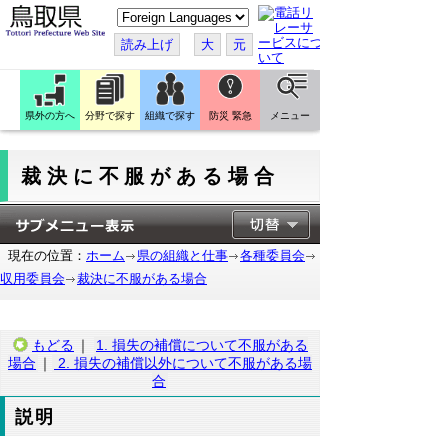
こ
の
ペ
読み上げ
大
元
ー
ジ
を
翻
訳
県外の方へ
分野で探す
組織で探す
防災 緊急
メニュー
す
る
裁決に不服がある場合
現在の位置：
ホーム
県の組織と仕事
各種委員会
収用委員会
裁決に不服がある場合
もどる
｜
1. 損失の補償について不服がある
場合
｜
2. 損失の補償以外について不服がある場
合
説明