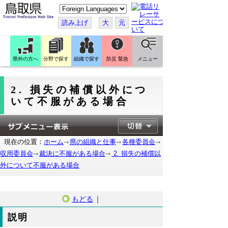
こ
の
ペ
読み上げ
大
元
ー
ジ
を
翻
訳
県外の方へ
分野で探す
組織で探す
防災 緊急
メニュー
す
る
2. 損失の補償以外につ
いて不服がある場合
現在の位置：
ホーム
県の組織と仕事
各種委員会
収用委員会
裁決に不服がある場合
2. 損失の補償以
外について不服がある場合
もどる
｜
説明