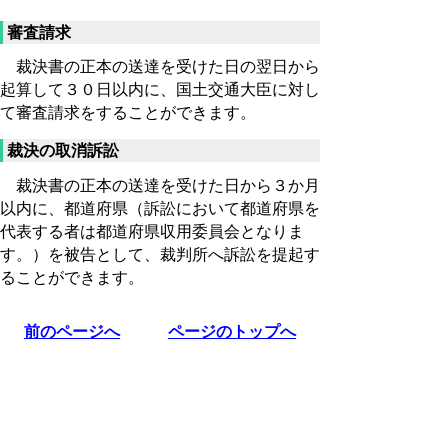
審査請求
裁決書の正本の送達を受けた日の翌日から
起算して３０日以内に、国土交通大臣に対し
て審査請求をすることができます。
裁決の取消訴訟
裁決書の正本の送達を受けた日から３か月
以内に、都道府県（訴訟において都道府県を
代表する者は都道府県収用委員会となりま
す。）を被告として、裁判所へ訴訟を提起す
ることができます。
前のページへ
ページのトップへ
▲ページ上部に戻る
と
個人情報保護
|
リンクについて
|
著作権に