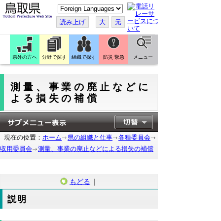
こ
の
ペ
読み上げ
大
元
ー
ジ
を
翻
訳
県外の方へ
分野で探す
組織で探す
防災 緊急
メニュー
す
る
測量、事業の廃止などに
よる損失の補償
現在の位置：
ホーム
県の組織と仕事
各種委員会
収用委員会
測量、事業の廃止などによる損失の補償
もどる
｜
説明