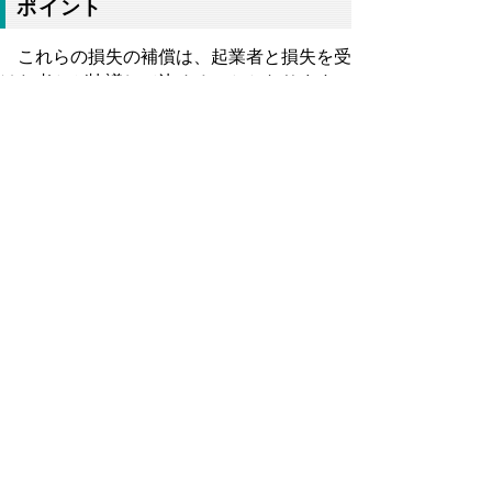
ポイント
これらの損失の補償は、起業者と損失を受
けた者とが協議して決めることとなります。
この協議が成立しない場合は、起業者又は
損失を受けた者は、収用委員会へ裁決の申請
をすることができます。
この申請に基づいて収用委員会が行った裁
決に対して不服がある者は、裁決書の正本の
送達を受けた日から６０日以内に、裁判所へ
訴訟を提起することができます。
▲ページ上部に戻る
と
個人情報保護
|
リンクについて
|
著作権に
り
ついて
|
アクセシビリティ
ネ
ッ
鳥取県収用委員会