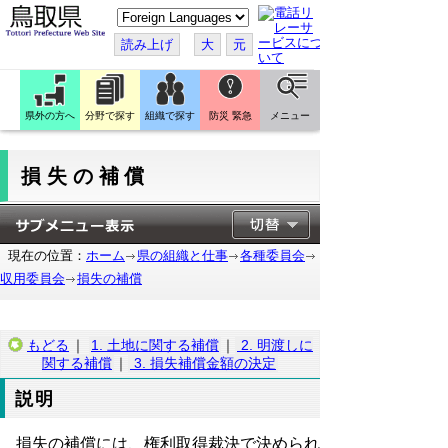
こ
の
ペ
読み上げ
大
元
ー
ジ
を
翻
訳
県外の方へ
分野で探す
組織で探す
防災 緊急
メニュー
す
る
損失の補償
現在の位置：
ホーム
県の組織と仕事
各種委員会
収用委員会
損失の補償
もどる
｜
1. 土地に関する補償
｜
2. 明渡しに
関する補償
｜
3. 損失補償金額の決定
説明
損失の補償には、権利取得裁決で決められ