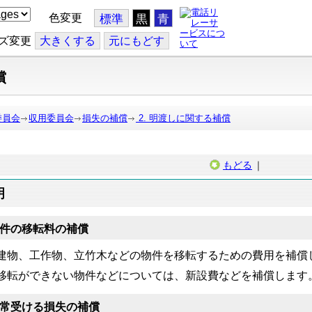
色変更
標準
黒
青
ズ変更
大
きくする
元
にもどす
償
委員会
収用委員会
損失の補償
2. 明渡しに関する補償
もどる
｜
明
件の移転料の補償
物、工作物、立竹木などの物件を移転するための費用を補償
転ができない物件などについては、新設費などを補償します
常受ける損失の補償