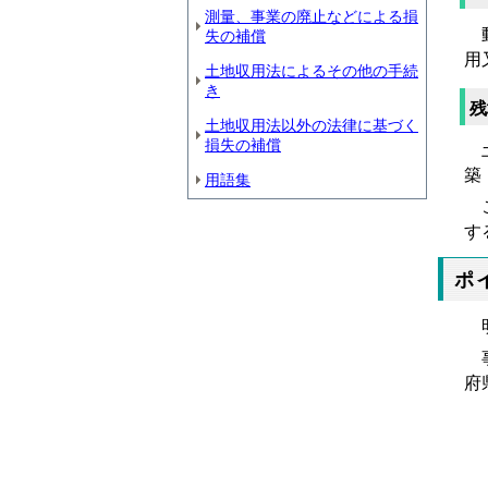
測量、事業の廃止などによる損
動
失の補償
用
土地収用法によるその他の手続
き
残
土地収用法以外の法律に基づく
損失の補償
土
築
用語集
こ
す
ポ
明
事
府