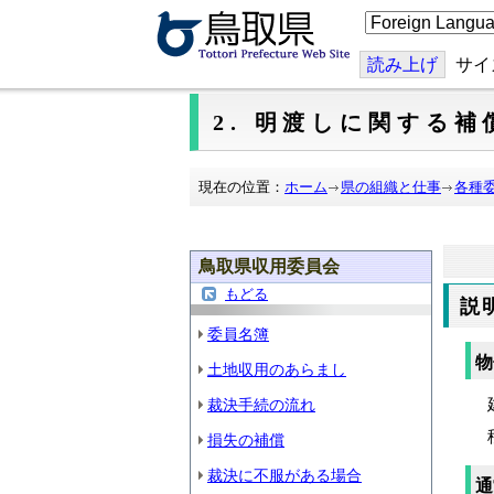
こ
の
ペ
ー
読み上げ
サイ
ジ
を
翻
2. 明渡しに関する補
訳
す
る
現在の位置：
ホーム
県の組織と仕事
各種
鳥取県収用委員会
もどる
説
委員名簿
物
土地収用のあらまし
建
裁決手続の流れ
移
損失の補償
裁決に不服がある場合
通