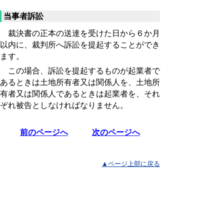
当事者訴訟
裁決書の正本の送達を受けた日から６か月
以内に、裁判所へ訴訟を提起することができ
ます。
この場合、訴訟を提起するものが起業者で
あるときは土地所有者又は関係人を、土地所
有者又は関係人であるときは起業者を、それ
ぞれ被告としなければなりません。
前のページへ
次のページへ
▲ページ上部に戻る
と
個人情報保護
|
リンクについて
|
著作権に
り
ついて
|
アクセシビリティ
ネ