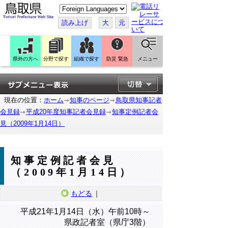
こ
の
ペ
読み上げ
大
元
ー
ジ
を
翻
訳
県外の方へ
分野で探す
組織で探す
防災 緊急
メニュー
す
る
現在の位置：
ホーム
知事のページ
鳥取県知事記者
会見録
平成20年度知事記者会見録
知事定例記者会
見（2009年1月14日）
知事定例記者会見
（2009年1月14日）
もどる
｜
平成21年1月14日（水）午前10時～
県政記者室（県庁3階）