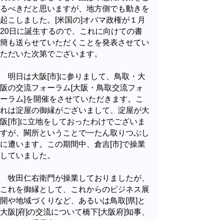
るべきだと思いますが、地方側でも動きを
起こしました。[米国の]オバマ政権が１月
20日に誕生するので、これに向けての書
簡も送らせていただくことを発表させてい
ただいた次第でございます。
明日は大阪[市]に参りまして、鳥取・大
阪の交流フォーラム[大阪・鳥取交流フォ
ーラム]を開催をさせていただきます。こ
れは淀屋の御縁がございまして、淀屋が大
阪[市]に立地をしておったわけでございま
すが、闕所ということで一たん取りつぶし
に遭います。この期間中、倉吉[市]で操業
していました。
牧田仁右衛門が操業しておりましたが、
これを御縁として、これからのビジネス展
開や地域づくりなど、あるいは鳥取[県]と
大阪[府]の交流について橋下[大阪府]知事、