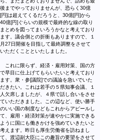
ら、まだまとめておりませんで、詰めも最
後までやっておりませんが、恐らく30億
[円]は超えてくるだろうと、30億[円]から
40億[円]ぐらいの規模で最終的な線の取り
まとめを図ってまいろうかなと考えており
ます。議会側との折衝もありますので、１
月27日開催を目指して最終調整をさせて
いただくことといたしました。
これに限らず、経済・雇用対策、国の方
で早目に仕上げてもらいたいと考えており
ます。衆・参[議院]での議論を急いでいた
だきたい。これは若手の５県知事会議、１
人欠席しましたが、４県で話し合いをさせ
ていただきました。この辺など、使い勝手
のいい国の制度などもこれからアピールし
て、雇用・経済対策が速やかに実施できる
ように国にも働きかけを強めていきたいと
考えます。昨日も厚生労働省を訪ねまし
て、渡辺副大臣にこの趣旨の要望をさせて