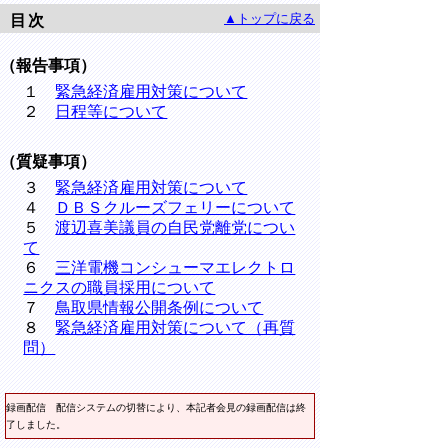
▲トップに戻る
目次
（報告事項）
１
緊急経済雇用対策について
２
日程等について
（質疑事項）
３
緊急経済雇用対策について
４
ＤＢＳクルーズフェリーについて
５
渡辺喜美議員の自民党離党につい
て
６
三洋電機コンシューマエレクトロ
ニクスの職員採用について
７
鳥取県情報公開条例について
８
緊急経済雇用対策について（再質
問）
録画配信 配信システムの切替により、本記者会見の録画配信は終
了しました。