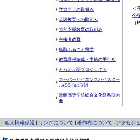
＜
学力向上の取組み
今
英語教育への取組み
（P
特別支援教育の取組み
主権者教育
鳥取ふるさと留学
教育課程編成・実施の手引き
とっとり夢プロジェクト
スーパーサイエンスハイスクー
ル(SSH)の取組
近畿高等学校総合文化祭鳥取大
会
と
個人情報保護
|
リンクについて
|
著作権について
|
アクセシ
り
ネ