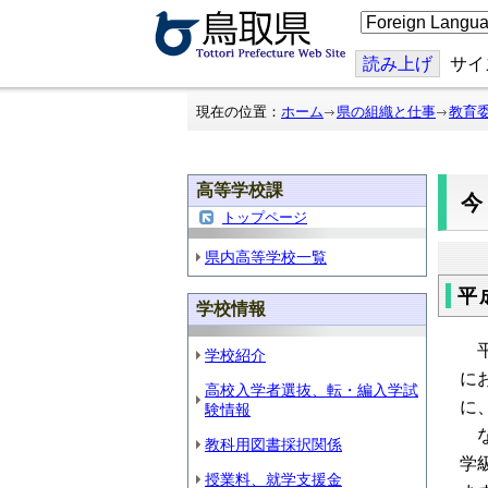
こ
の
ペ
ー
読み上げ
サイ
ジ
を
翻
現在の位置：
ホーム
県の組織と仕事
教育
訳
す
る
高等学校課
トップページ
県内高等学校一覧
平
学校情報
平
学校紹介
に
高校入学者選抜、転・編入学試
に
験情報
な
教科用図書採択関係
学
授業料、就学支援金