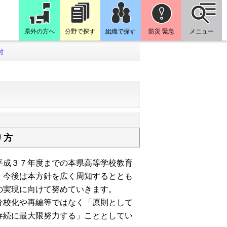
県外の方へ
分野で探す
組織で探す
防災 緊急
メニュー
討
り方
成３７年度までの本県高等学校教育
、今後は本方針を広く周知するととも
の実現に向けて努めていきます。
校化や再編等ではなく「原則として
存続に最大限努力する」こととしてい