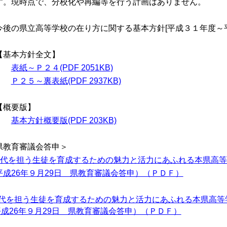
す。現時点で、分校化や再編等を行う計画はありません。
今後の県立高等学校の在り方に関する基本方針[平成３１年度～
基本方針全文】
表紙～Ｐ２４(PDF 2051KB)
Ｐ２５～裏表紙(PDF 2937KB)
概要版】
基本方針概要版(PDF 203KB)
県教育審議会答申＞
次代を担う生徒を育成するための魅力と活力にあふれる本県高
平成26年９月29日 県教育審議会答申）（ＰＤＦ）
次代を担う生徒を育成するための魅力と活力にあふれる本県高等
成26年９月29日 県教育審議会答申）（ＰＤＦ）