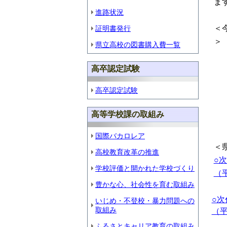
ま
進路状況
＜
証明書発行
＞
県立高校の図書購入費一覧
【
高卒認定試験
高卒認定試験
【
高等学校課の取組み
国際バカロレア
＜
高校教育改革の推進
○
学校評価と開かれた学校づくり
（
豊かな心、社会性を育む取組み
○
いじめ・不登校・暴力問題への
取組み
（平
ふるさとキャリア教育の取組み