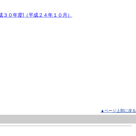
成３０年度]（平成２４年１０月）
▲ページ上部に戻る