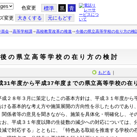
色変更
標準
黒
青
ズ変更
大
きくする
元
にもどす
委員会
高等学校課
高校教育改革の推進
今後の県立高等学校の在り方の検
今後の県立高等学校の在り方の検討
もどる
｜
成31年度から平成37年度までの県立高等学校の在
成２８年３月に策定したこの基本方針は、平成３１年度から平
おける基本的な考え方や施策展開の方向性を示したものであり
、関係者等の意見を聞きながら、施策を具体化・明確化し、そ
お、平成３１年度以降の生徒数の減少への対応については、分
級減で対応する」とともに、「特色ある取組を推進する学校の