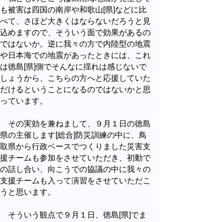
も被害は四国の南岸や和歌山[県]などに比
べて、さほど大きくはならないだろうと見
込めますので、そういう面で効果があるの
ではないか。逆に我々の方で内陸型の地震
や日本海での地震があったときには、これ
は徳島[県]側でそんなに揺れは感じないで
しょうから、こちらの方へと応援していた
だけるということになるのではないかと思
っています。
その実効を兼ねまして、９月１日の徳島
県の主催します[総合]防災訓練の中に、鳥
取県から行政ベースでつくりました災害支
援チームも参加をさせていただき、初動で
の話し合い、向こうでの協議の中に我々の
支援チームも入って演習をさせていただこ
うと思います。
そういう観点で９月１日、徳島[県]でま