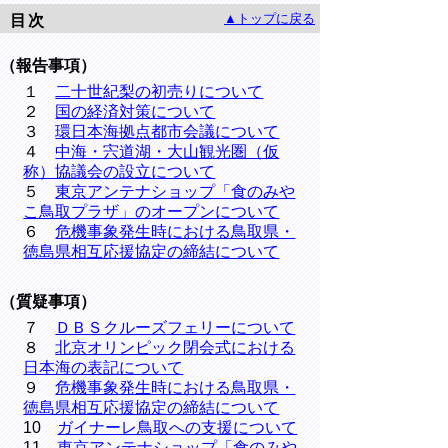
▲トップに戻る
目次
（報告事項）
１
二十世紀梨の初売りについて
２
国の経済対策について
３
環日本海拠点都市会議について
４
中海・宍道湖・大山観光圏（仮
称）協議会の設立について
５
東京アンテナショップ「食のみや
こ鳥取プラザ」のオープンについて
６
危機事象発生時における鳥取県・
徳島県相互応援協定の締結について
（質疑事項）
７
ＤＢＳクルーズフェリーについて
８
北京オリンピック閉会式における
日本海の表記について
９
危機事象発生時における鳥取県・
徳島県相互応援協定の締結について
10
ガイナーレ鳥取への支援について
11
東京アンテナショップ「食のみや