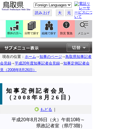
こ
の
ペ
読み上げ
大
元
ー
ジ
を
翻
訳
県外の方へ
分野で探す
組織で探す
防災 緊急
メニュー
す
る
現在の位置：
ホーム
知事のページ
鳥取県知事記者
会見録
平成20年度知事記者会見録
知事定例記者会
見（2008年8月26日）
知事定例記者会見
（2008年8月26日）
もどる
｜
平成20年8月26日（火）午前10時～
県政記者室（県庁3階）