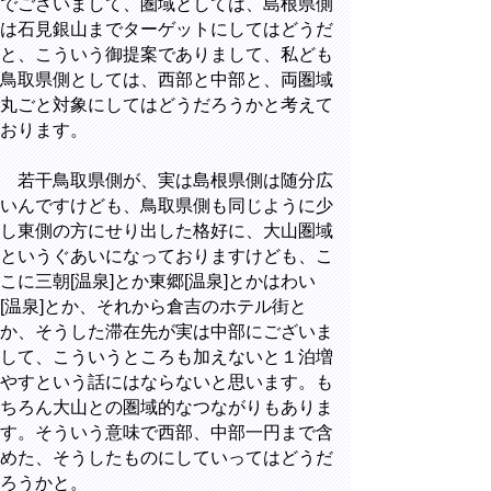
でございまして、圏域としては、島根県側
は石見銀山までターゲットにしてはどうだ
と、こういう御提案でありまして、私ども
鳥取県側としては、西部と中部と、両圏域
丸ごと対象にしてはどうだろうかと考えて
おります。
若干鳥取県側が、実は島根県側は随分広
いんですけども、鳥取県側も同じように少
し東側の方にせり出した格好に、大山圏域
というぐあいになっておりますけども、こ
こに三朝[温泉]とか東郷[温泉]とかはわい
[温泉]とか、それから倉吉のホテル街と
か、そうした滞在先が実は中部にございま
して、こういうところも加えないと１泊増
やすという話にはならないと思います。も
ちろん大山との圏域的なつながりもありま
す。そういう意味で西部、中部一円まで含
めた、そうしたものにしていってはどうだ
ろうかと。