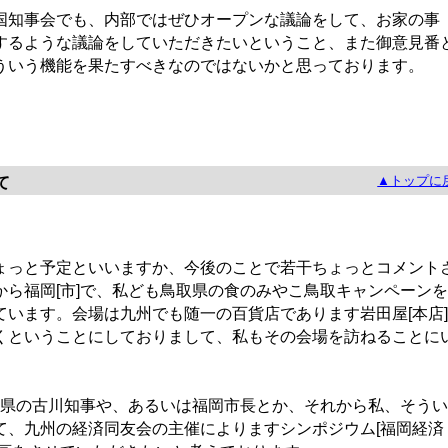
知事会でも、内部ではぜひオープンな議論をして、お家の事
するような議論をしていただきたいということ、また御意見番
ういう機能を果たすべきなのではないかと思っております。
▲トップに
て
っと予定といいますか、今後のことで若干ちょっとコメント
から福岡[市]で、私ども鳥取県の食のみやこ鳥取キャンペーンを
ています。会場は九州でも随一の百貨店であります岩田屋[本店]
くということにしておりまして、私もその会場を訪ねることに
賀県の古川知事や、あるいは福岡市長とか、それから私、そうい
て、九州の経済同友会の主催によりますシンポジウム[福岡経済