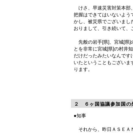
けさ、早速災害対策本部、
把握はできてはいないよう
かし、被災県でございまし
おりまして、引き続いて、
先般の岩手[県]、宮城[県
とを非常に宮城[県]の村井
だけだったみたいなんです
いたということもございま
ります。
２ ６ヶ国協議参加国の
●知事
それから、昨日ＡＳＥＡＮ