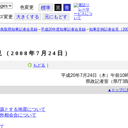
色変更
標準
黒
青
ズ変更
大
きくする
元
にもどす
鳥取県知事記者会見録
平成20年度知事記者会見録
知事定例記者会見（200
（2008年7月24日）
もどる
｜
平成20年7月24日（木）午前10
県政記者室（県庁3
▲トップに
源とする地震について
外相会合について
て