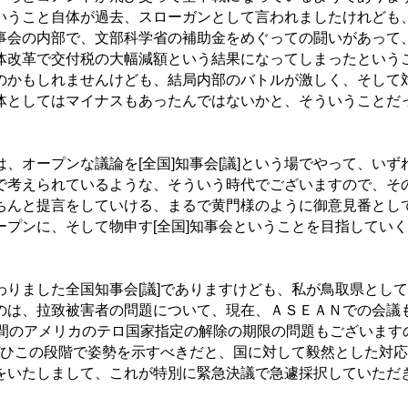
いうこと自体が過去、スローガンとして言われましたけれども
事会の内部で、文部科学省の補助金をめぐっての闘いがあって
体改革で交付税の大幅減額という結果になってしまったという
のかもしれませんけども、結局内部のバトルが激しく、そして
体としてはマイナスもあったんではないかと、そういうことだ
オープンな議論を[全国]知事会[議]という場でやって、いず
で考えられているような、そういう時代でございますので、そ
をきちんと提言をしていける、まるで黄門様のように御意見番とし
ープンに、そして物申す[全国]知事会ということを目指していく
。
りました全国知事会[議]でありますけども、私が鳥取県として
のは、拉致被害者の問題について、現在、ＡＳＥＡＮでの会議
日間のアメリカのテロ国家指定の解除の期限の問題もございます
、ぜひこの段階で姿勢を示すべきだと、国に対して毅然とした対応
をいたしまして、これが特別に緊急決議で急遽採択していただ