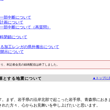
一部中断について
計画について
一部中断について（再質問）
科閉鎖について
係る加工レンガの県外搬出について
の開示について
より、本記者会見の録画配信は終了しました。
▲トップに
源とする地震について
。まず、岩手県の沿岸北部で起こった岩手県、青森県におき
された方々、心からお見舞いを申し上げたいと思います。