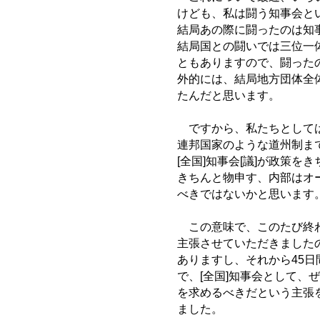
けども、私は闘う知事会と
結局あの際に闘ったのは知
結局国との闘いでは三位一
ともありますので、闘った
外的には、結局地方団体全
たんだと思います。
ですから、私たちとしては、
連邦国家のような道州制ま
[全国]知事会[議]が政策
きちんと物申す、内部はオ
べきではないかと思います
この意味で、このたび終わ
主張させていただきました
ありますし、それから45
で、[全国]知事会として
を求めるべきだという主張
ました。