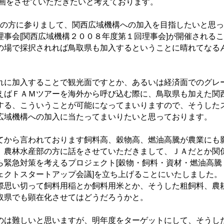
参画をさせていただきたいと考えております。
]の方に参りまして、関西広域機構への加入を目指したいと思っ
理事会[関西広域機構２００８年度第１回理事会]が開催されるこ
の場で採択されれば鳥取県も加入するということに晴れてなる
に加入することで観光面ですとか、あるいは経済面でのグレ
えばＦＡＭツアーを海外から呼び込む際に、鳥取県も加えた関
する、こういうことが可能になってまいりますので、そうした
広域機構への加入に当たってまいりたいと思っております。
から言われております飼料高、穀物高、燃油高騰が農業にも
。農林水産部の方に話をさせていただきまして、ＪＡだとか関
ら緊急対策を考えるプロジェクト[穀物・飼料・資材・燃油高騰
ェクトスタートアップ会議]を立ち上げることにいたしました。
際思い切って飼料用稲とか飼料用米とか、そうした粗飼料、農
取県でも顕在化させてはどうだろうかと。
は難しいと思いますが、明年度をターゲットにして、そうし