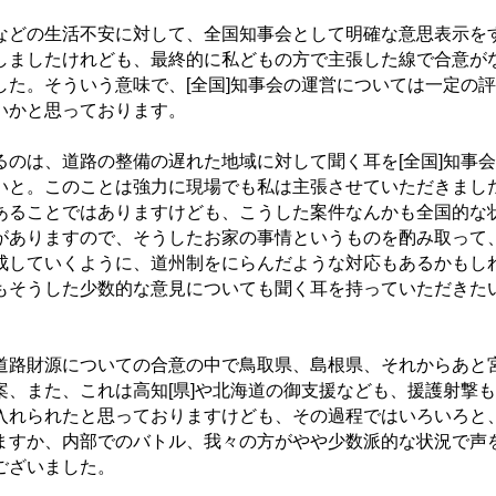
どの生活不安に対して、全国知事会として明確な意思表示を
しましたけれども、最終的に私どもの方で主張した線で合意が
した。そういう意味で、[全国]知事会の運営については一定の評
いかと思っております。
のは、道路の整備の遅れた地域に対して聞く耳を[全国]知事会
いと。このことは強力に現場でも私は主張させていただきまし
あることではありますけども、こうした案件なんかも全国的な
がありますので、そうしたお家の事情というものを酌み取って
成していくように、道州制をにらんだような対応もあるかもし
もそうした少数的な意見についても聞く耳を持っていただきた
路財源についての合意の中で鳥取県、島根県、それからあと
案、また、これは高知[県]や北海道の御支援なども、援護射撃も
入れられたと思っておりますけども、その過程ではいろいろと
ますか、内部でのバトル、我々の方がやや少数派的な状況で声
ございました。