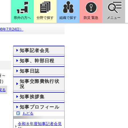
県外の方へ
分野で探す
組織で探す
防災 緊急
メニュー
8年7月24日）
知事記者会見
知事、幹部日程
知事日誌
時～
階）
知事交際費執行状
況
戻る
知事挨拶集
知事プロフィール
もどる
令和８年度知事記者会見