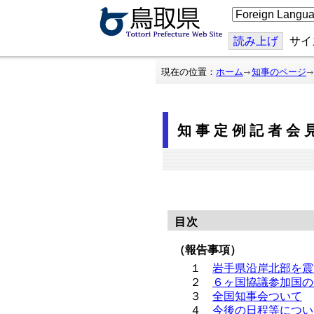
こ
の
ペ
ー
読み上げ
サイ
ジ
を
翻
現在の位置：
ホーム
知事のページ
訳
す
る
知事定例記者会見
目次
（報告事項）
１
岩手県沿岸北部を震
２
６ヶ国協議参加国の
３
全国知事会ついて
４
今後の日程等につい