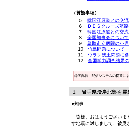
（質疑事項）
５
韓国江原道との交流
６
ＤＢＳクルーズ航路
７
韓国江原道との交流
８
全国知事会について
９
鳥取市立病院の小児
10
竹島問題について
11
ウラン残土問題に
12
全国学力調査結果
録画配信 配信システムの切替に
１ 岩手県沿岸北部を震
●知事
皆様、おはようございます
す地震に対しまして、被災