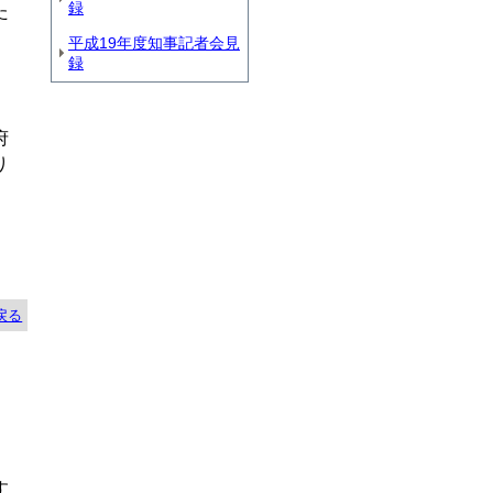
録
た
平成19年度知事記者会見
録
、
府
り
戻る
す