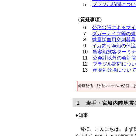
５
ブラジル訪問につい
（質疑事項）
６
公務出張によるマイ
７
ダガーナイフ等の規
８
微量採血用穿刺器具
９
イカ釣り漁船の休漁
10
貨客船旅客ターミ
11
公会計以外の会計
12
ブラジル訪問につ
13
産廃処分場につい
録画配信 配信システムの切替に
１ 岩手・宮城内陸地震
●知事
皆様、こんにちは。まず冒