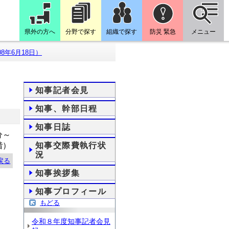
県外の方へ
分野で探す
組織で探す
防災 緊急
メニュー
8年6月18日）
知事記者会見
知事、幹部日程
知事日誌
分～
階）
知事交際費執行状
況
戻る
知事挨拶集
知事プロフィール
もどる
令和８年度知事記者会見