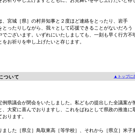
をお祈り申し上げますとともに、お見舞いを申し上げたいと存
、宮城［県］の村井知事と２度ほど連絡をとったり、岩手
をとったりしながら、我々として応援できることがないだろう
中でございます。いずれにいたしましても、一刻も早く行方不
とをお祈りを申し上げたいと存じます。
▲トップに
について
例県議会が閉会をいたしました。私どもの提出した全議案が
と、大変に喜んでおりますし、これをばねとして県政の推進に
ております。
ました［県立］鳥取東高［等学校］、それから［県立］米子