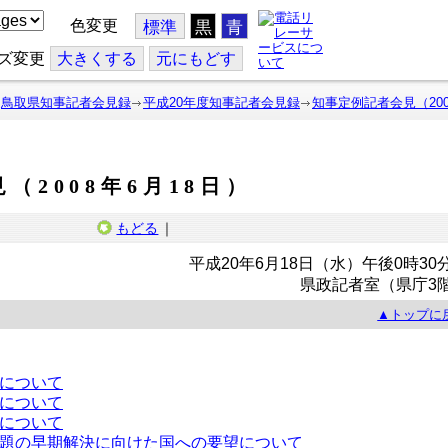
色変更
標準
黒
青
ズ変更
大
きくする
元
にもどす
鳥取県知事記者会見録
平成20年度知事記者会見録
知事定例記者会見（200
（2008年6月18日）
もどる
｜
平成20年6月18日（水）午後0時30
県政記者室（県庁3
▲トップに
について
について
について
題の早期解決に向けた国への要望について