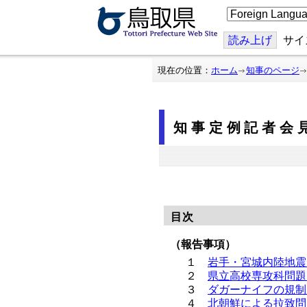
こ
の
ペ
ー
読み上げ
サイ
ジ
を
翻
現在の位置：
ホーム
知事のページ
訳
す
る
知事定例記者会見
目次
（報告事項）
１
岩手・宮城内陸地震
２
県立高校専攻科問題
３
ダガーナイフの規制
４
北朝鮮による拉致問