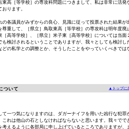
吉東高［等学校］の専攻科問題につきまして、私は非常に活発
ております。
の各議員がみずからの良心、見識に従って投票された結果が
を尊重して、［県立］鳥取東高［等学校］の専攻科は明年度廃
東［高等学校］、［県立］米子東［高等学校］については当面
でも検討されるということでありますが、我々としても検討し
などの私学との調整とか、そうしたことをやっていくべきでは
▲トップに
について
て一つ気になりますのは、ダガーナイフを用いた凶行な犯罪
。これは他山の石としなければならないと思います。我々でで
を考えるように各部局に申し上げているところでありますが、