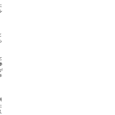
た
ル
、
と
も
と
参
が
学
州
た
え