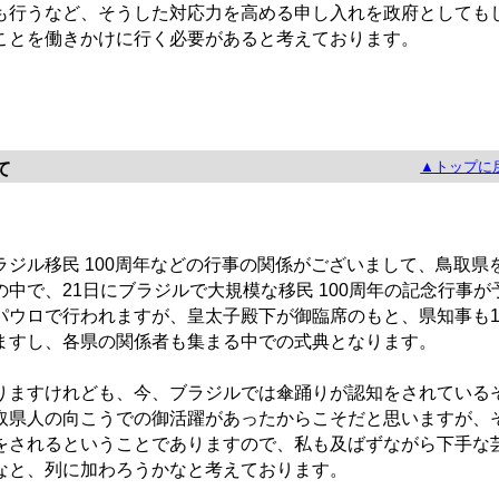
も行うなど、そうした対応力を高める申し入れを政府としても
ことを働きかけに行く必要があると考えております。
▲トップに
て
ル移民 100周年などの行事の関係がございまして、鳥取県
中で、21日にブラジルで大規模な移民 100周年の記念行事が
パウロで行われますが、皇太子殿下が御臨席のもと、県知事も1
ますし、各県の関係者も集まる中での式典となります。
ますけれども、今、ブラジルでは傘踊りが認知をされている
取県人の向こうでの御活躍があったからこそだと思いますが、
をされるということでありますので、私も及ばずながら下手な
なと、列に加わろうかなと考えております。