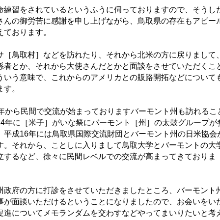
練習をされているというふうに伺っておりますので、そうし
さんの御労苦に感謝を申し上げながら、鳥取県の存在もアピー
えております。
［鳥取村］などを訪れたり、それから北米の方に戻りまして
係者とか、それから大使さんだとかと面談をさせていただくこ
ういう意味で、これからのアメリカとの販路開拓などについて
ます。
年から民間で交流が始まっておりますバーモント州も訪れるこ
14年に［米子］がいな祭にバーモント［州］の太鼓グループが
、平成16年には鳥取県国際交流財団とバーモント州の日米協会
す。それから、ことしに入りまして鳥取大学とバーモントの大
立するなど、徐々に民間レベルでの交流が高まってきておりま
政府の方に打診をさせていただきましたところ、バーモント
事が面談いただけるということになりましたので、お会いをい
促進についてメモランダムを交わすなどやってまいりたいと考