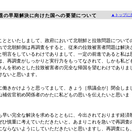
▲トップに
題の早期解決に向けた国への要望について
とといたしまして、政府において北朝鮮と拉致問題について
れで北朝鮮側は再調査をすると、従来の拉致被害者問題は解決
と明言をしているわけでありまして、一定の前進であると私は
は、再調査がしっかりと実行力をもってなされて、しかも私ど
さんを初めとした拉致被害者の完全な帰国を望むわけでありま
けないと思います。
働きかけようと思ってまして、きょう［県議会が］閉会しま
山補佐官初め関係者のかたに私どもの思いを伝えたいと思いま
早い完全な解決を求めるとともに、今出されております経済
ぜひ慎重に考えていただきたいと。あまりこれを急いで再調査
にならないようにしていただきたいと思いますし、再調査にも