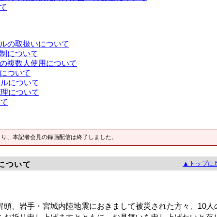
て
ルの取扱いについて
制について
の複数人使用について
について
ナルについて
管理について
いて
て
より、本記者会見の録画配信は終了しました。
▲トップに
について
頭、岩手・宮城内陸地震におきまして被災された方々、10人