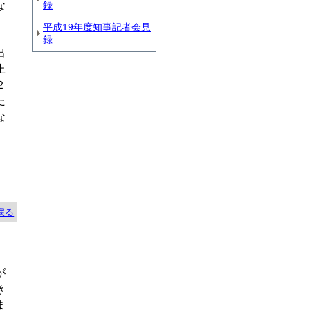
録
な
平成19年度知事記者会見
録
出
止
２
た
な
戻る
が
き
ま