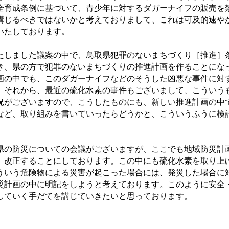
全育成条例に基づいて、青少年に対するダガーナイフの販売を
講じるべきではないかと考えておりまして、これは可及的速や
いたしております。
しました議案の中で、鳥取県犯罪のないまちづくり［推進］
き、県の方で犯罪のないまちづくりの推進計画を作ることにな
画の中でも、このダガーナイフなどのそうした凶悪な事件に対
、それから、最近の硫化水素の事件もございまして、こういう
況がございますので、こうしたものにも、新しい推進計画の中
など、取り組みを書いていったらどうかと、こういうふうに検
。
の防災についての会議がございますが、ここでも地域防災計
、改正することにしております。この中にも硫化水素を取り上
ういう危険物による災害が起こった場合には、発災した場合に
災計画の中に明記をしようと考えております。このように安全
していく手だてを講じていきたいと思っております。