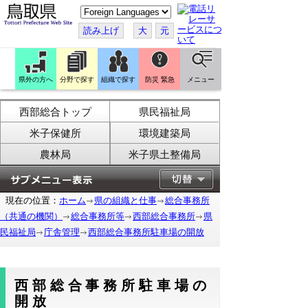
こ
の
ペ
読み上げ
大
元
ー
ジ
を
翻
訳
県外の方へ
分野で探す
組織で探す
防災 緊急
メニュー
す
る
西部総合トップ
県民福祉局
米子保健所
環境建築局
農林局
米子県土整備局
現在の位置：
ホーム
県の組織と仕事
総合事務所
（共通の機関）
総合事務所等
西部総合事務所
県
民福祉局
庁舎管理
西部総合事務所駐車場の開放
西部総合事務所駐車場の
開放