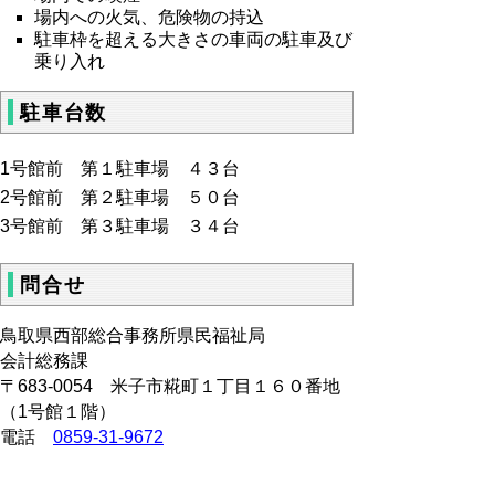
場内への火気、危険物の持込
駐車枠を超える大きさの車両の駐車及び
乗り入れ
駐車台数
1号館前 第１駐車場 ４３台
2号館前 第２駐車場 ５０台
3号館前 第３駐車場 ３４台
問合せ
鳥取県西部総合事務所県民福祉局
会計総務課
〒683-0054 米子市糀町１丁目１６０番地
（1号館１階）
電話
0859-31-9672
FAX 0859-31-9639