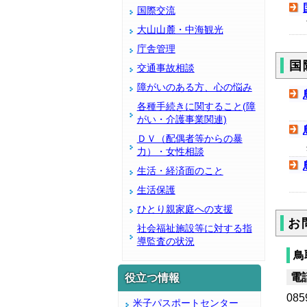
国際交流
大山山麓・中海観光
庁舎管理
国
交通事故相談
障がいのある方、心の悩み
各種手続きに関すること(障
がい・介護事業関連)
ＤＶ（配偶者等からの暴
力）・女性相談
生活・経済面のこと
生活保護
ひとり親家庭への支援
お
社会福祉施設等に対する指
導監査の状況
鳥
電
役立つ情報
085
米子パスポートセンター