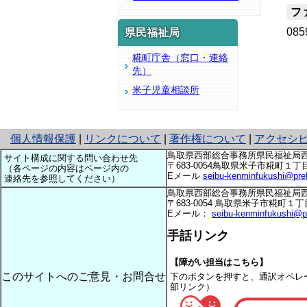
フ
085
県民福祉局
糀町庁舎（窓口・連絡
先）
米子児童相談所
と
個人情報保護
|
リンクについて
|
著作権について
|
アクセシ
り
鳥取県西部総合事務所県民福祉局
サイト構成に関する問い合わせ先
ネ
〒683-0054鳥取県米子市糀町１丁目160 te
（各ページの内容はページ内の
Eメール
seibu-kenminfukushi@pref.t
ッ
連絡先を参照してください）
ト
鳥取県西部総合事務所県民福祉局
へ
〒683-0054 鳥取県米子市糀町１丁目160 T
Eメール：
seibu-kenminfukushi@pref
の
手話リンク
【障がい担当はこちら】
このサイトへのご意見・お問合せ
下のボタンを押すと、通訳オペレ
部リンク）