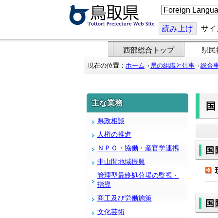
こ
の
ペ
ー
読み上げ
サイ
ジ
を
翻
西部総合トップ
県民
訳
す
現在の位置：
ホーム
県の組織と仕事
総合
る
主な業務
県政相談
人権の推進
ＮＰＯ・協働・産官学連携
国
中山間地域振興
管理型最終処分場の監視・
指導
商工及び労働施策
国
文化芸術