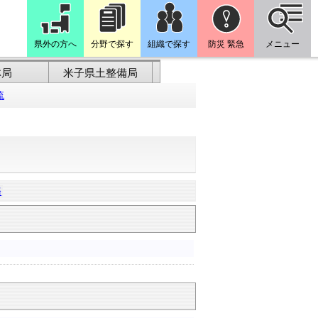
県外の方へ
分野で探す
組織で探す
防災 緊急
メニュー
林局
米子県土整備局
流
務