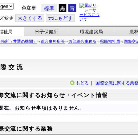
色変更
標準
黒
青
ズ変更
大
きくする
元
にもどす
福祉局
米子保健所
環境建築局
農
事務所（共通の機関）
総合事務所等
西部総合事務所
県民福祉局
国際交
国際交流
もどる
｜
国際交流に関する業
際交流に関するお知らせ・イベント情報
現在、お知らせ事項はありません。
際交流に関する業務