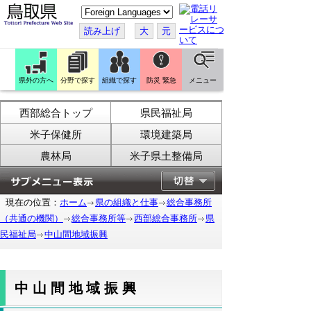
こ
の
ペ
読み上げ
大
元
ー
ジ
を
翻
訳
県外の方へ
分野で探す
組織で探す
防災 緊急
メニュー
す
る
西部総合トップ
県民福祉局
米子保健所
環境建築局
農林局
米子県土整備局
現在の位置：
ホーム
県の組織と仕事
総合事務所
（共通の機関）
総合事務所等
西部総合事務所
県
民福祉局
中山間地域振興
中山間地域振興