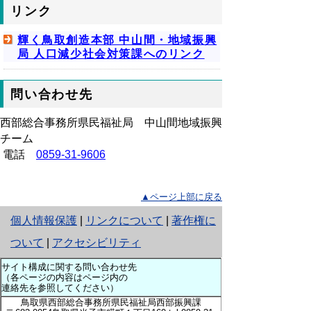
リンク
輝く鳥取創造本部 中山間・地域振興
局 人口減少社会対策課へのリンク
問い合わせ先
西部総合事務所県民福祉局 中山間地域振興
チーム
電話
0859-31-9606
▲ページ上部に戻る
と
個人情報保護
|
リンクについて
|
著作権に
り
ついて
|
アクセシビリティ
ネ
サイト構成に関する問い合わせ先
（各ページの内容はページ内の
ッ
連絡先を参照してください）
鳥取県西部総合事務所県民福祉局西部振興課
ト