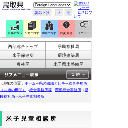
こ
の
ペ
読み上げ
大
元
ー
ジ
を
翻
訳
県外の方へ
分野で探す
組織で探す
防災 緊急
メニュー
す
る
西部総合トップ
県民福祉局
米子保健所
環境建築局
農林局
米子県土整備局
現在の位置：
ホーム
県の組織と仕事
総合事務所
（共通の機関）
総合事務所等
西部総合事務所
県
民福祉局
米子児童相談所
米子児童相談所