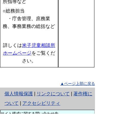
所指導など
○総務担当
・庁舎管理、庶務業
務、事務業務の総括など
詳しくは
米子児童相談所
ホームページ
をご覧くだ
さい。
▲ページ上部に戻る
と
個人情報保護
|
リンクについて
|
著作権に
り
ついて
|
アクセシビリティ
ネ
サイト構成に関する問い合わせ先
（各ページの内容はページ内の
ッ
連絡先を参照してください）
鳥取県西部総合事務所県民福祉局西部振興課
ト