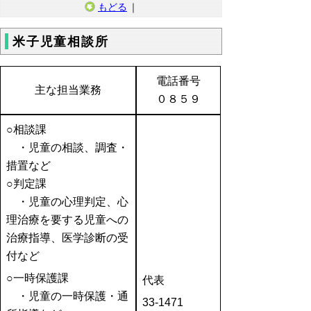
もどる
｜
米子児童相談所
電話番号
主な担当業務
０８５９
○相談課
・児童の相談、調査・
措置など
○判定課
・児童の心理判定、心
理治療を要する児童への
治療指導、医学診断の受
付など
○一時保護課
代表
・児童の一時保護・通
33-1471