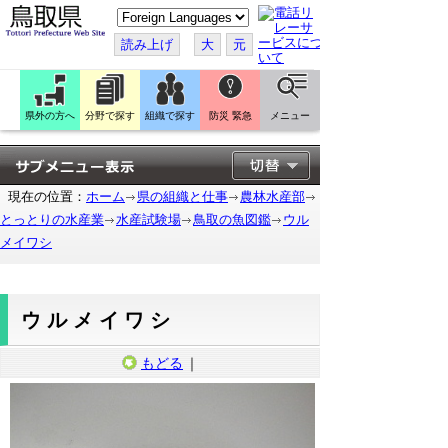
こ
の
ペ
読み上げ
大
元
ー
ジ
を
翻
訳
県外の方へ
分野で探す
組織で探す
防災 緊急
メニュー
す
る
現在の位置：
ホーム
県の組織と仕事
農林水産部
とっとりの水産業
水産試験場
鳥取の魚図鑑
ウル
メイワシ
ウルメイワシ
もどる
｜