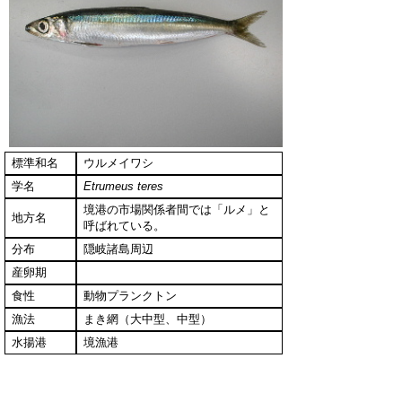
標準和名
ウルメイワシ
学名
Etrumeus teres
境港の市場関係者間では「ルメ」と
地方名
呼ばれている。
分布
隠岐諸島周辺
産卵期
食性
動物プランクトン
漁法
まき網（大中型、中型）
水揚港
境漁港
▲ページ上部に戻る