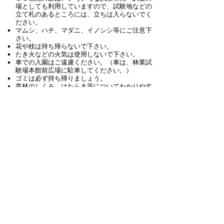
場としても利用していますので、試験地などの
立て札のあるところには、立ちは入らないでく
ださい。
マムシ、ハチ、マダニ、イノシシ等にご注意下
さい。
花や枝は持ち帰らないで下さい。
たき火などの火気は使用しないで下さい。
車での入園はご遠慮ください。（車は、林業試
験場本館前広場に駐車してください。）
ゴミは必ず持ち帰りましょう。
森林のしくみ、はたらき等についてわかりやす
く解説、展示した
『森林学習展示館』
(愛称：トッキーノ館）
を併設していますので、
是非立ち寄ってみてください。
▲ページ上部に戻る
と
個人情報保護
|
リンクについて
|
著作権に
り
ついて
|
アクセシビリティ
ネ
ッ
鳥取県林業試験場