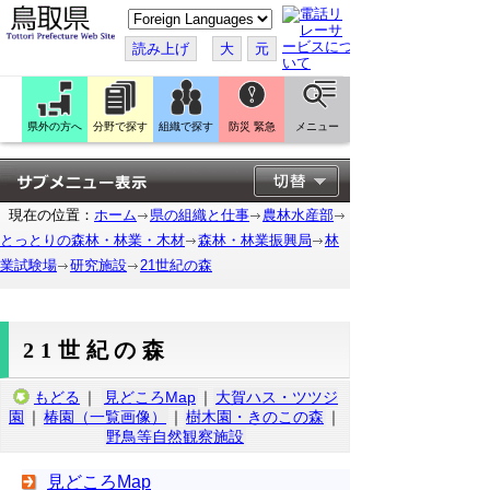
こ
の
ペ
読み上げ
大
元
ー
ジ
を
翻
訳
県外の方へ
分野で探す
組織で探す
防災 緊急
メニュー
す
る
現在の位置：
ホーム
県の組織と仕事
農林水産部
とっとりの森林・林業・木材
森林・林業振興局
林
業試験場
研究施設
21世紀の森
21世紀の森
もどる
｜
見どころMap
｜
大賀ハス・ツツジ
園
｜
椿園（一覧画像）
｜
樹木園・きのこの森
｜
野鳥等自然観察施設
見どころMap