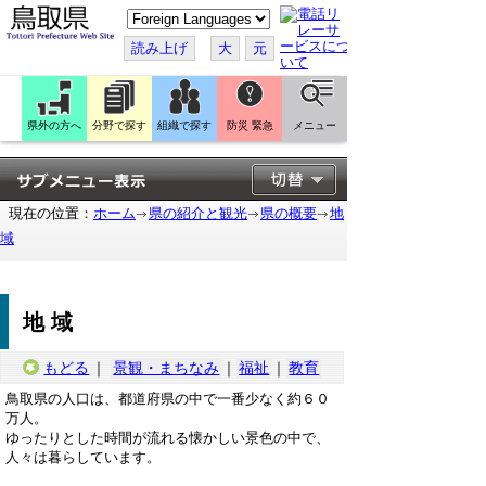
こ
の
ペ
読み上げ
大
元
ー
ジ
を
翻
訳
県外の方へ
分野で探す
組織で探す
防災 緊急
メニュー
す
る
現在の位置：
ホーム
県の紹介と観光
県の概要
地
域
地域
もどる
｜
景観・まちなみ
｜
福祉
｜
教育
鳥取県の人口は、都道府県の中で一番少なく約６０
万人。
ゆったりとした時間が流れる懐かしい景色の中で、
人々は暮らしています。