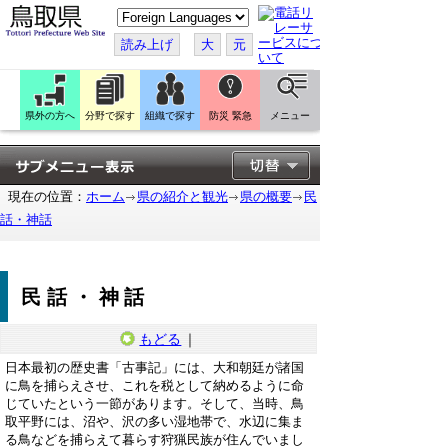
こ
の
ペ
読み上げ
大
元
ー
ジ
を
翻
訳
県外の方へ
分野で探す
組織で探す
防災 緊急
メニュー
す
る
現在の位置：
ホーム
県の紹介と観光
県の概要
民
話・神話
民話・神話
もどる
｜
日本最初の歴史書「古事記」には、大和朝廷が諸国
に鳥を捕らえさせ、これを税として納めるように命
じていたという一節があります。そして、当時、鳥
取平野には、沼や、沢の多い湿地帯で、水辺に集ま
る鳥などを捕らえて暮らす狩猟民族が住んでいまし