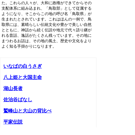
た。これらの人々が、大和に政権ができてからその
支配体系に組み込まれ、「鳥取部」として従属する
ようになり、そこからこの地の呼び名「鳥取県」が
生まれたとされています。これはほんの一例で、鳥
取県には、素晴らしい伝統文化や豊かで美しい自然
とともに、神話から続く伝説や地元で代々語り継が
れる昔話、逸話がたくさん残っています。その地に
まつわるお話は、その地の風土、歴史や文化をより
よく知る手掛かりになります。
いなばの白うさぎ
八上姫と大国主命
湖山長者
佐治谷ばなし
鷲峰山と大山の背比べ
平家伝説
投入堂