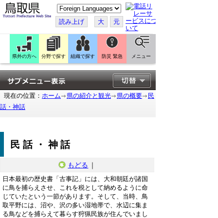
こ
の
ペ
読み上げ
大
元
ー
ジ
を
翻
訳
県外の方へ
分野で探す
組織で探す
防災 緊急
メニュー
す
る
現在の位置：
ホーム
県の紹介と観光
県の概要
民
話・神話
民話・神話
もどる
｜
日本最初の歴史書「古事記」には、大和朝廷が諸国
に鳥を捕らえさせ、これを税として納めるように命
じていたという一節があります。そして、当時、鳥
取平野には、沼や、沢の多い湿地帯で、水辺に集ま
る鳥などを捕らえて暮らす狩猟民族が住んでいまし