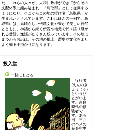
た。これらの人々が、大和に政権ができてからその
支配体系に組み込まれ、「鳥取部」として従属する
ようになり、そこからこの地の呼び名「鳥取県」が
生まれたとされています。これはほんの一例で、鳥
取県には、素晴らしい伝統文化や豊かで美しい自然
とともに、神話から続く伝説や地元で代々語り継が
れる昔話、逸話がたくさん残っています。その地に
まつわるお話は、その地の風土、歴史や文化をより
よく知る手掛かりになります。
投入堂
一覧にもどる
役行者
(えんのぎ
ょうじゃ)
というひ
とがいま
す。奈良
時代の修
験者で
す。ある
日、三弁
のハスの
花を空中