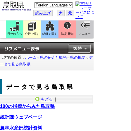
こ
の
ペ
読み上げ
大
元
ー
ジ
を
翻
訳
県外の方へ
分野で探す
組織で探す
防災 緊急
メニュー
す
る
現在の位置：
ホーム
県の紹介と観光
県の概要
デ
ータで見る鳥取県
データで見る鳥取県
もどる
｜
100の指標からみた鳥取県
統計課ウェブページ
農林水産部統計資料