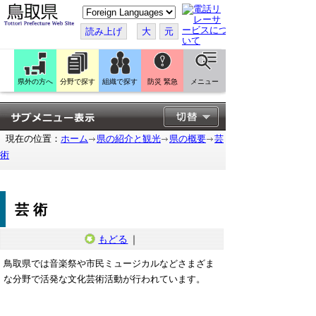
こ
の
ペ
読み上げ
大
元
ー
ジ
を
翻
訳
県外の方へ
分野で探す
組織で探す
防災 緊急
メニュー
す
る
現在の位置：
ホーム
県の紹介と観光
県の概要
芸
術
芸術
もどる
｜
鳥取県では音楽祭や市民ミュージカルなどさまざま
な分野で活発な文化芸術活動が行われています。