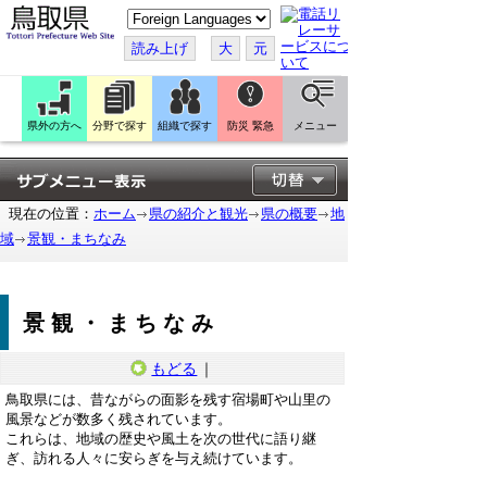
こ
の
ペ
読み上げ
大
元
ー
ジ
を
翻
訳
県外の方へ
分野で探す
組織で探す
防災 緊急
メニュー
す
る
現在の位置：
ホーム
県の紹介と観光
県の概要
地
域
景観・まちなみ
景観・まちなみ
もどる
｜
鳥取県には、昔ながらの面影を残す宿場町や山里の
風景などが数多く残されています。
これらは、地域の歴史や風土を次の世代に語り継
ぎ、訪れる人々に安らぎを与え続けています。