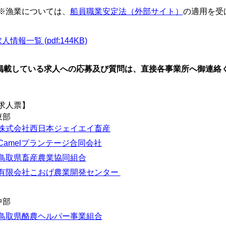
漁業については、
船員職業安定法（外部サイト）
の適用を受
人情報一覧 (pdf:144KB)
掲載している求人への応募及び質問は、直接各事業所へ御連絡
求人票】
東部
株式会社西日本ジェイエイ畜産
Camelプランテージ合同会社
鳥取県畜産農業協同組合
有限会社こおげ農業開発センター
中部
鳥取県酪農ヘルパー事業組合