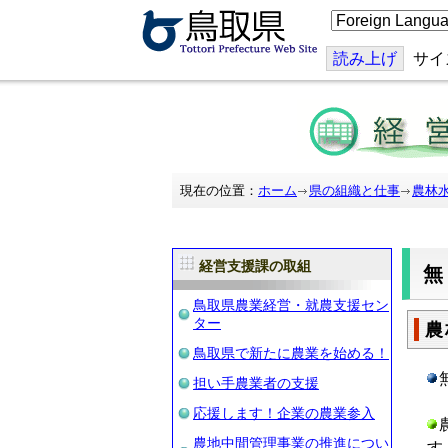
こ
の
ペ
ー
読み上げ
サイ
ジ
を
翻
訳
す
る
現在の位置：
ホーム
県の組織と仕事
農林
経営支援課の取組
鳥取県農業経営・就農支援セン
ター
農
鳥取県で新たに農業を始める！
担い手農業者の支援
応援します！企業の農業参入
農地中間管理事業の推進につい
す