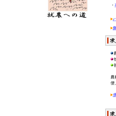
・
求
農
便
求
求