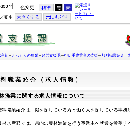
色変更
標準
黒
青
ズ変更
大
きくする
元
にもどす
水産部
とっとりの農業
経営支援課
担い手農業者の支援
無料職業紹介（
無料職業紹介（求人情報）
林漁業に関する求人情報について
無料職業紹介は、職を探している方と働く人を探している事務
農林水産部では、県内の農林漁業を行う事業主へ就業を希望す
。