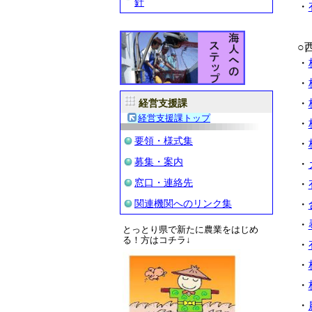
針
・
○
・
・
・
経営支援課
経営支援課トップ
・
要領・様式集
・
募集・案内
・
窓口・連絡先
・
関連機関へのリンク集
・
・
とっとり県で新たに農業をはじめ
る！方はコチラ↓
・
・
・
・