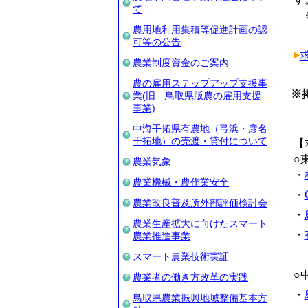
て
※
農用地利用集積等促進計画の認
可等の公告
求
農業制度資金のご案内
農の雇用ステップアップ支援事
※
業(旧 鳥取県版農の雇用支援
事業)
中海干拓県有農地（弓浜・彦名
干拓地）の売渡・貸付について
【
○
農業気象
・
農業機械・農作業安全
・
農業改良普及所外部評価検討会
・
農業生産拡大に向けたスマート
・
農業推進事業
スマート農業技術実証
○
農業者の働き方改革の実践
・
鳥取県農業振興地域整備基本方