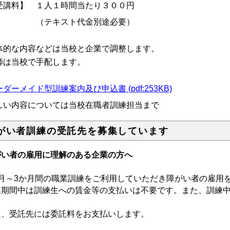
受講料】 １人１時間当たり３００円
テキスト代金別途必要）
体的な内容などは当校と企業で調整します。
師は当校で手配します。
ダーメイド型訓練案内及び申込書 (pdf:253KB)
しい内容については当校在職者訓練担当まで
がい者訓練の受託先を募集しています
がい者の雇用に理解のある企業の方へ
か月～3か月間の職業訓練をご利用していただき障がい者の雇用
練期間中は訓練生への賃金等の支払いは不要です。また、訓練
。
た、受託先には委託料をお支払いします。