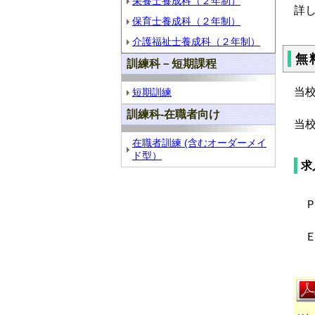
栄養士養成科（２年制）
詳
保育士養成科（２年制）
介護福祉士養成科（２年制）
無
訓練科－短期課程
当
短期訓練
訓練科-在職者向け
当
在職者訓練 (含むオーダーメイ
ド型）
求
Ｐ
Ｅ