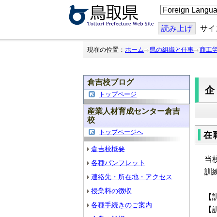
こ
の
ペ
ー
読み上げ
サイ
ジ
を
翻
現在の位置：
ホーム
県の組織と仕事
商工
訳
す
る
倉吉校ブログ
トップページ
産業人材育成センター倉吉
校
トップページへ
在
倉吉校概要
当
各種パンフレット
訓
連絡先・所在地・アクセス
授業料の徴収
【
各種手続きのご案内
【