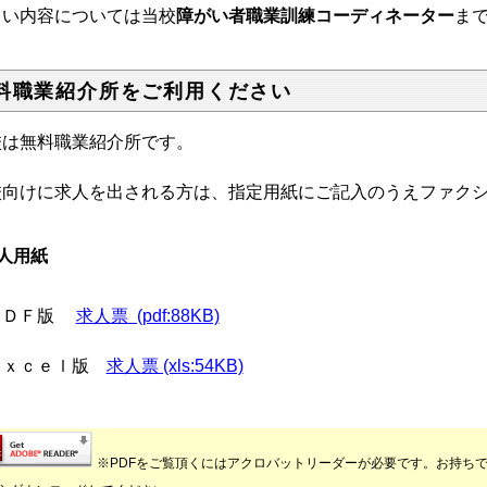
しい内容については当校
障がい者職業訓練コーディネーター
ま
料職業紹介所をご利用ください
校は無料職業紹介所です。
校向けに求人を出される方は、指定用紙にご記入のうえファク
人用紙
ＤＦ版
求人票 (pdf:88KB)
ｘｃｅｌ版
求人票 (xls:54KB)
※PDFをご覧頂くにはアクロバットリーダーが必要です。お持ち