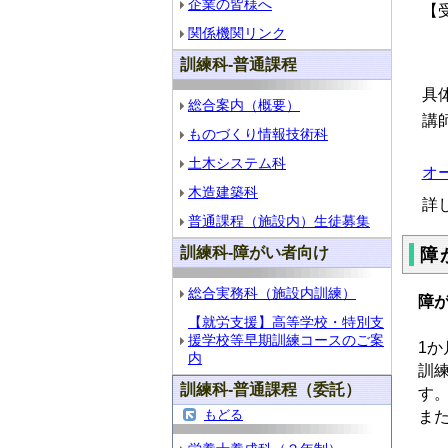
企業の皆様へ
【
関係機関リンク
（
訓練科-普通課程
具
総合案内（概要）
講
ものづくり情報技術科
土木システム科
オー
木造建築科
詳
普通課程（施設内）生徒募集
訓練科-障がい者向け
障
総合実務科（施設内訓練）
障
【就労支援】高等学校・特別支
援学校等早期訓練コースのご案
1
内
訓
訓練科-普通課程（委託）
す
もどる
ま