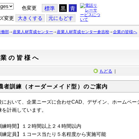
色変更
標準
黒
青
ズ変更
大
きくする
元
にもどす
労働部
産業人材育成センター
産業人材育成センター倉吉校
企業の皆様へ
企業の皆様へ
もどる
｜
職者訓練（オーダーメイド型）のご案内
校において、企業ニーズに合わせCAD、デザイン、ホームペー
練を計画しています。
訓練時間】１２時間以上２４時間以内
訓練定員】１コース当たり５名程度から実施可能