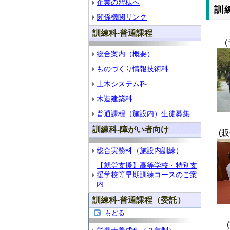
企業の皆様へ
訓
関係機関リンク
訓練科-普通課程
(
総合案内（概要）
ものづくり情報技術科
土木システム科
木造建築科
普通課程（施設内）生徒募集
訓練科-障がい者向け
(
総合実務科（施設内訓練）
【就労支援】高等学校・特別支
援学校等早期訓練コースのご案
内
訓練科-普通課程（委託）
もどる
(