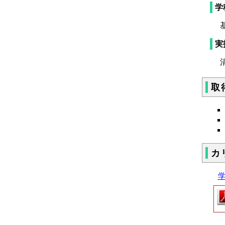
学
基
実
清
取
カ
学