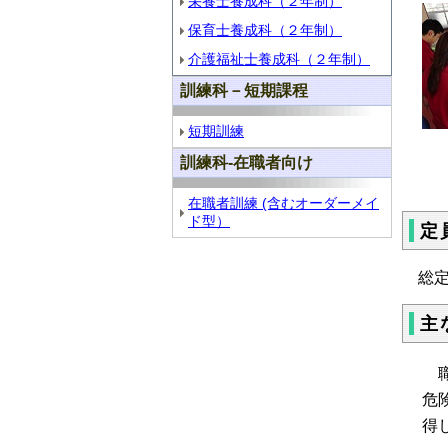
栄養士養成科（２年制）
保育士養成科（２年制）
介護福祉士養成科（２年制）
訓練科－短期課程
短期訓練
訓練科-在職者向け
在職者訓練 (含むオーダーメイ
ド型）
定
総定
主
職
危
得