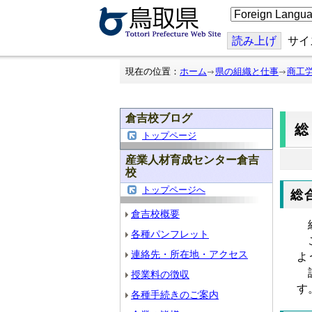
こ
の
ペ
ー
読み上げ
サイ
ジ
を
翻
現在の位置：
ホーム
県の組織と仕事
商工
訳
す
る
倉吉校ブログ
トップページ
産業人材育成センター倉吉
校
トップページへ
総
倉吉校概要
総
各種パンフレット
こ
連絡先・所在地・アクセス
よ
訓
授業料の徴収
す
各種手続きのご案内