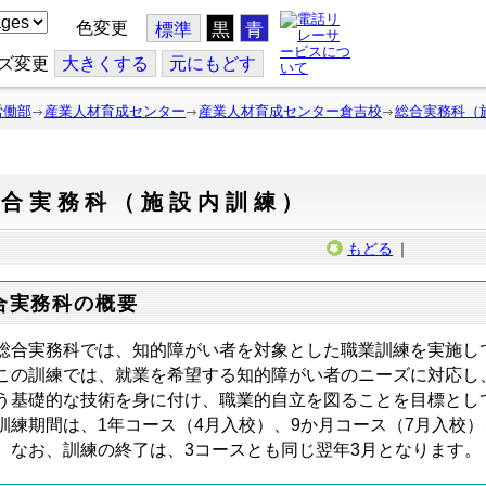
色変更
標準
黒
青
ズ変更
大
きくする
元
にもどす
労働部
産業人材育成センター
産業人材育成センター倉吉校
総合実務科（
総合実務科（施設内訓練）
もどる
｜
合実務科の概要
合実務科では、知的障がい者を対象とした職業訓練を実施し
の訓練では、就業を希望する知的障がい者のニーズに対応し
う基礎的な技術を身に付け、職業的自立を図ることを目標とし
練期間は、1年コース（4月入校）、9か月コース（7月入校）
。なお、訓練の終了は、3コースとも同じ翌年3月となります。